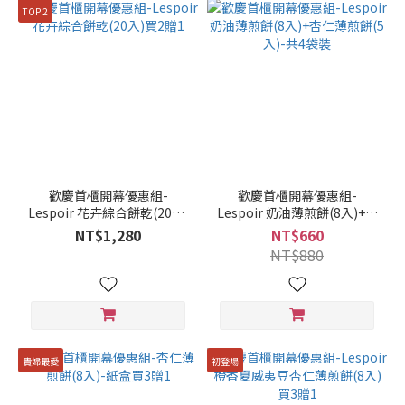
TOP 2
~
品
牌
Lespoir
(28)
歡慶首櫃開幕優惠組-
歡慶首櫃開幕優惠組-
Lespoir 花卉綜合餅乾(20入)
Lespoir 奶油薄煎餅(8入)+杏
餅
買2贈1
仁薄煎餅(5入)-共4袋裝
乾
NT$1,280
NT$660
風
NT$880
味
種
類
三
貴婦最愛
初登場
種
(2)