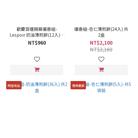
歡慶首櫃開幕優惠組-
優惠組-杏仁薄煎餅(24入) 共
Lespoir 奶油薄煎餅(12入)買
2盒
3贈1
NT$960
NT$2,100
NT$2,160
明星商品
貴婦最愛