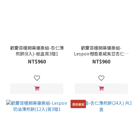
二
種
(12)
一
種
(16)
歡慶首櫃開幕優惠組-杏仁薄
歡慶首櫃開幕優惠組-
五
煎餅(8入)-紙盒買3贈1
Lespoir橙香夏威夷豆杏仁薄
煎餅(8入)買3贈1
種
NT$960
NT$960
以
上
(2)
貴婦最愛