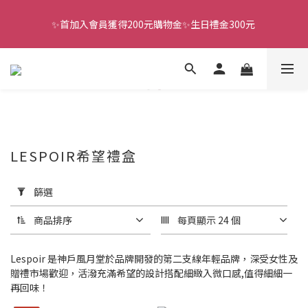
✨首加入會員獲得200元購物金✨生日禮金300元 
全館滿千免運
全館滿千免運
LESPOIR希望禮盒
套
用
篩選
篩
選
商品排序
每頁顯示 24 個
(0/20)
Lespoir 是神戶風月堂於品牌開發的第二支線年輕品牌，深受女性及
價格
贈禮市場歡迎，活潑充滿希望的設計搭配細緻入微口感,值得細細一
(NT$)
再回味！