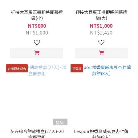
迎接大巨蛋正櫃即將開幕禮
迎接大巨蛋正櫃即將開幕禮
袋(小)
袋(大)
NT$800
NT$1,000
NT$1,000
NT$1,420
台灣限定組合
初登場
售完
花卉綜合餅乾禮盒(27入)-20
Lespoir橙香夏威夷豆杏仁薄
盒優惠組
煎餅(8入)