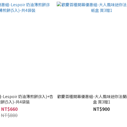
espoir 奶油薄煎餅(8入)+杏
歡慶首櫃開幕優惠組-大人風味迷你法蘭酥
餅(5入)-共4袋裝
盒 買3贈1
NT$660
NT$900
NT$880