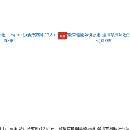
限量
espoir 奶油薄煎餅(12入)買
歡慶首櫃開幕優惠組-濃抹茶風味迷你法蘭