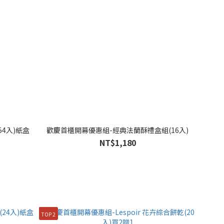
4入)紙盒
歡慶首櫃開幕優惠組-經典法蘭酥禮盒組(16入)
NT$1,180
TOP 2