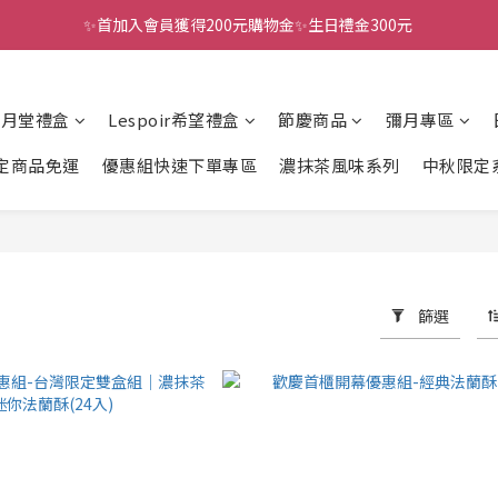
✨首加入會員獲得200元購物金✨生日禮金300元 
全館滿千免運
全館滿千免運
風月堂禮盒
Lespoir希望禮盒
節慶商品
彌月專區
定商品免運
優惠組快速下單專區
濃抹茶風味系列
中秋限定
篩選