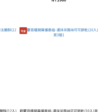
限量
酥(12入)
歡慶首櫃開幕優惠組-濃抹茶風味可可餅乾(10入)買