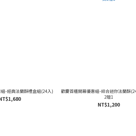
組-經典法蘭酥禮盒組(24入)
歡慶首櫃開幕優惠組-綜合迷你法蘭酥(24
2贈1
NT$1,680
NT$1,200