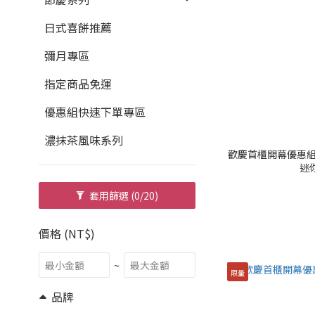
日式喜餅推薦
彌月專區
指定商品免運
優惠組快速下單專區
濃抹茶風味系列
歡慶首櫃開幕優惠組
迷你
套用篩選
(0/20)
價格 (NT$)
~
限量
品牌