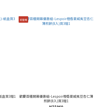
初登場
紙盒買3贈1
歡慶首櫃開幕優惠組-Lespoir橙香夏威夷豆杏仁薄
煎餅(8入)買3贈1
NT$960