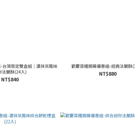
-台灣限定雙盒組｜濃抹茶風味
歡慶首櫃開幕優惠組-經典法蘭酥(1
法蘭酥(24入)
NT$880
NT$840