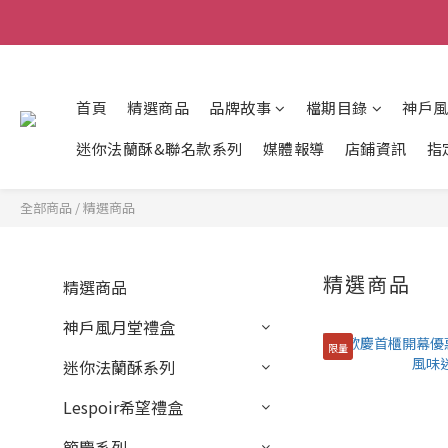
首頁
精選商品
品牌故事
檔期目錄
神戶
迷你法蘭酥&聯名款系列
媒體報導
店鋪資訊
指
全部商品
/
精選商品
精選商品
精選商品
神戶風月堂禮盒
限量
迷你法蘭酥系列
Lespoir希望禮盒
節慶系列