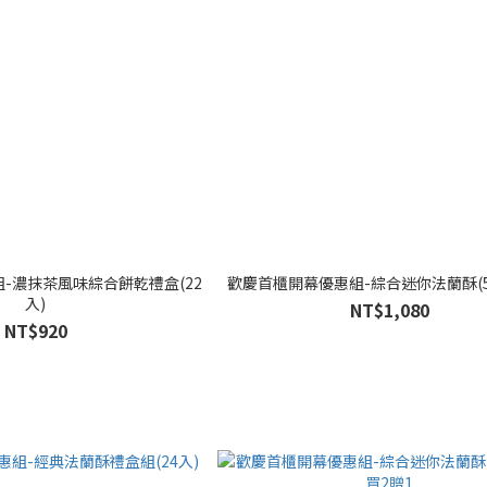
-濃抹茶風味綜合餅乾禮盒(22
歡慶首櫃開幕優惠組-綜合迷你法蘭酥(5
入)
NT$1,080
NT$920