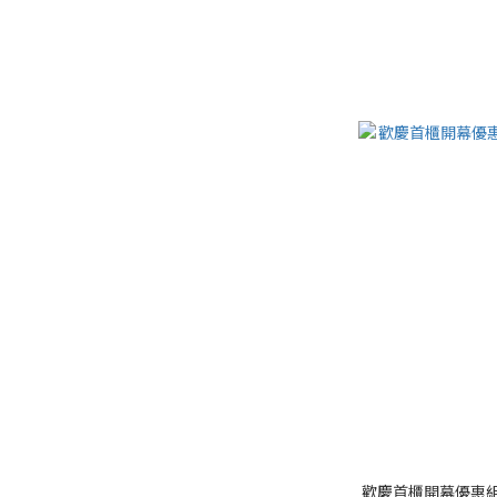
歡慶首櫃開幕優惠組-L