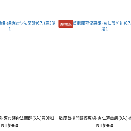
貴婦最愛
-經典迷你法蘭酥(6入)買3贈1
歡慶首櫃開幕優惠組-杏仁薄煎餅(8入)-
NT$960
NT$960