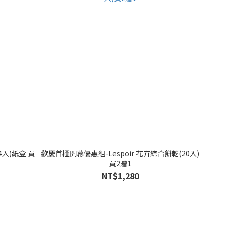
入)紙盒 買
歡慶首櫃開幕優惠組-Lespoir 花卉綜合餅乾(20入)
買2贈1
NT$1,280