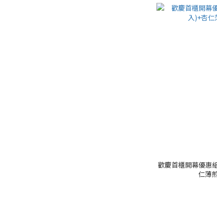
歡慶首櫃開幕優惠組-L
仁薄煎