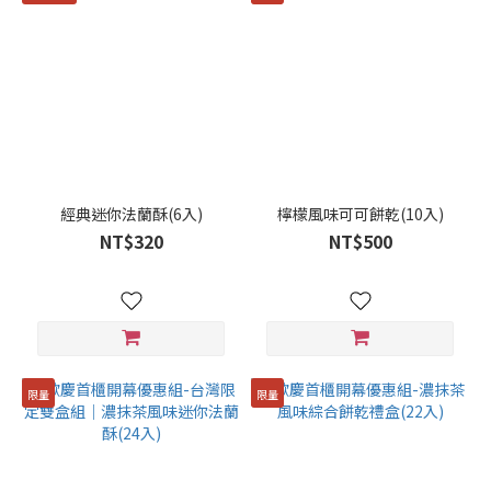
~
品
牌
Lespoir
(2)
經典迷你法蘭酥(6入)
檸檬風味可可餅乾(10入)
NT$320
NT$500
餅
乾
風
味
種
類
限量
限量
三
種
(9)