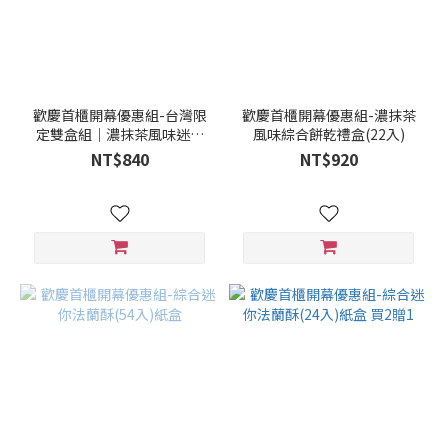
二
種
(4)
一
歡慶首櫃開幕優惠組-台灣限
歡慶首櫃開幕優惠組-濃抹茶
種
定雙盒組｜濃抹茶風味迷你
風味綜合餅乾禮盒(22入)
(6)
法蘭酥(24入)
NT$840
NT$920
五
種
以
上
(2)