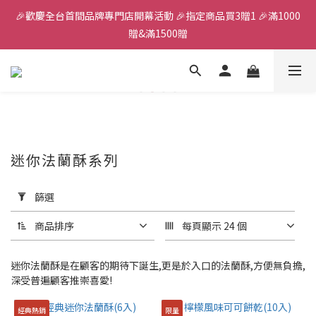
🎉歡慶全台首間品牌專門店開幕活動 🎉指定商品買3贈1 🎉滿1000
全館滿千免運
贈&滿1500贈
✨首加入會員獲得200元購物金✨生日禮金300元 
全館滿千免運
迷你法蘭酥系列
套
用
篩選
篩
選
商品排序
每頁顯示 24 個
(0/20)
迷你法蘭酥是在顧客的期待下誕生,更是於入口的法蘭酥,方便無負擔,
價格
深受普遍顧客推崇喜愛!
(NT$)
經典熱銷
限量