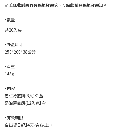
※
若您收到商品有退換貨需求，可點此瀏覽退換貨需知。
￭數量
共20入裝
￭外盒尺寸
253*200*38公分
￭淨重
148g
￭內容
杏仁薄煎餅
(8
入
)X1盒
奶油薄煎餅(12入)X1盒
￭有效期限
自出貨日起14天
(
含
)
以上。