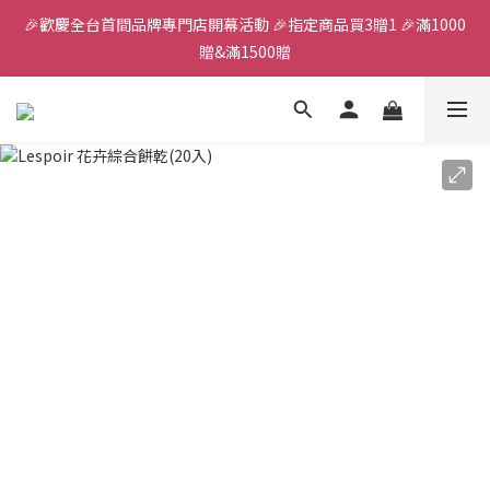
🎉歡慶全台首間品牌專門店開幕活動 🎉指定商品買3贈1 🎉滿1000
全館滿千免運
贈&滿1500贈
✨首加入會員獲得200元購物金✨生日禮金300元 
全館滿千免運