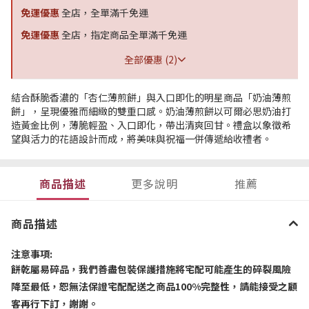
免運優惠
全店，全單滿千免運
免運優惠
全店，指定商品全單滿千免運
全部優惠 (2)
結合酥脆香濃的「杏仁薄煎餅」與入口即化的明星商品「奶油薄煎
餅」，呈現優雅而細緻的雙重口感。奶油薄煎餅以可爾必思奶油打
造黃金比例，薄脆輕盈、入口即化，帶出清爽回甘。禮盒以象徵希
望與活力的花語設計而成，將美味與祝福一併傳遞給收禮者。
商品描述
更多說明
推薦
商品描述
注意事項
:
餅乾屬易碎品，我們善盡包裝保護措施將宅配可能產生的碎裂風險
降至最低，恕無法保證宅配配送之商品
100%
完整性，請能接受之顧
客再行下訂，謝謝。