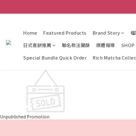
Home
Featured Products
Brand Story
檔
日式喜餅推薦
聯名款法蘭酥
媒體報導
SHOP
Special Bundle Quick Order
Rich Matcha Colle
Unpublished Promotion