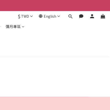
$
TWD
English
彌月專區