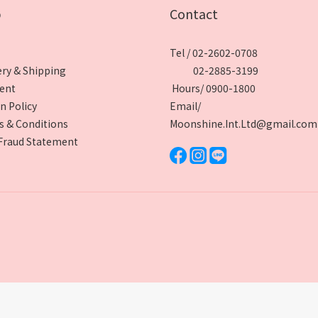
p
Contact
Tel / 02-2602-0708
ery & Shipping
02-2885-3199
ent
Hours/ 0900-1800
n Policy
Email/
 & Conditions
Moonshine.Int.Ltd@gmail.com
Fraud Statement