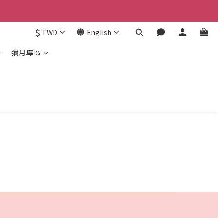
$
TWD
English
彌月專區