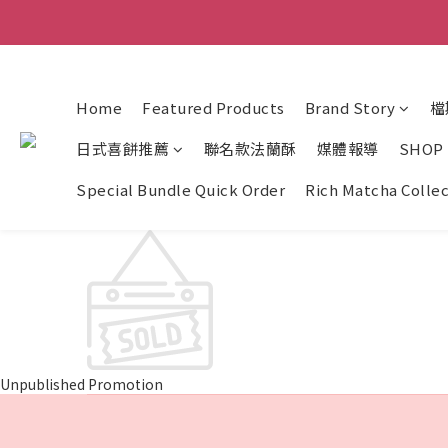
Home
Featured Products
Brand Story
檔
日式喜餅推薦
聯名款法蘭酥
媒體報導
SHOP
Special Bundle Quick Order
Rich Matcha Colle
Unpublished Promotion