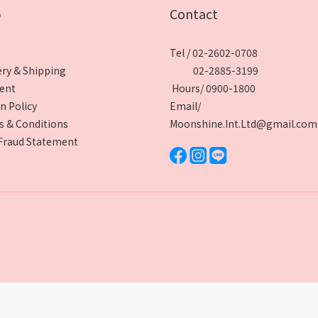
p
Contact
Tel / 02-2602-0708
ery & Shipping
02-2885-3199
ent
Hours/ 0900-1800
n Policy
Email/
 & Conditions
Moonshine.Int.Ltd@gmail.com
Fraud Statement