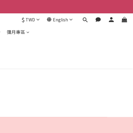
$
TWD
English
彌月專區