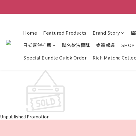
Home
Featured Products
Brand Story
檔
日式喜餅推薦
聯名款法蘭酥
媒體報導
SHOP
Special Bundle Quick Order
Rich Matcha Colle
Unpublished Promotion