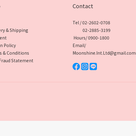
p
Contact
Tel / 02-2602-0708
ery & Shipping
02-2885-3199
ent
Hours/ 0900-1800
n Policy
Email/
 & Conditions
Moonshine.Int.Ltd@gmail.com
Fraud Statement