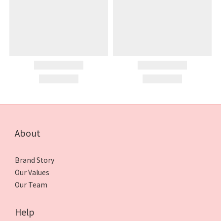
About
Brand Story
Our Values
Our Team
Help