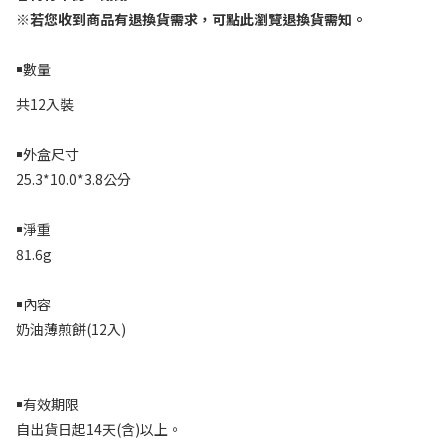
※
若您收到商品有退換貨需求，可點此瀏覽退換貨需知。
￭數量
共12入裝
￭外盒尺寸
25.3*10.0*3.8公分
￭淨重
81.6g
￭內容
奶油薄煎餅
(12
入
)
￭有效期限
自出貨日起14天
(
含
)
以上。