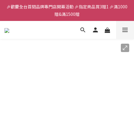
🎉歡慶全台首間品牌專門店開幕活動 🎉指定商品買3贈1 🎉滿1000
全館滿千免運
贈&滿1500贈
✨首加入會員獲得200元購物金✨生日禮金300元 
全館滿千免運