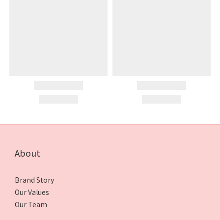
About
Brand Story
Our Values
Our Team