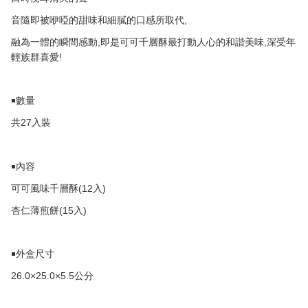
,
音隨即被咿啞的甜味和細膩的口感所取代
,
,
融為一體的瞬間感動
即是可可千層酥最打動人心的和諧美味
深受年
!
輕族群喜愛
￭數量
27
共
入裝
￭內容
(12
)
可可風味千層酥
入
(15
)
杏仁薄煎餅
入
￭外盒尺寸
26.0×25.0×5.5
公分