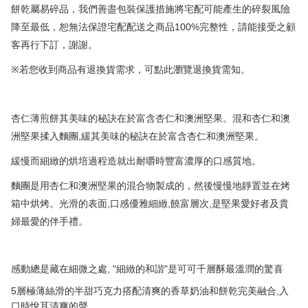
餅乾屬易碎品，我們善盡包裝保護措施將宅配可能產生的碎裂風險
100%
降至最低，恕無法保證宅配配送之商品
完整性，請能接受之顧
客再行下訂，謝謝。
※
若您收到商品有退換貨需求，可點此瀏覽退換貨需知。
杏仁薄煎餅其美味的秘訣在於富含杏仁和澳洲堅果。混和杏仁和澳
,
洲堅果揉入麵團
緩其美味的秘訣在於富含杏仁和澳洲堅果。
緩慢而細緻的烘培過程造就出耐嚼時豐富濃厚的口感質地。
麵團是用杏仁和澳洲堅果的混合物製成的，然後慢慢地靜置並在烤
,
,
,
箱中烘烤。光滑的表面
口感優雅細緻
饒富層次
是堅果愛好者及貴
婦最愛的伴手禮。
, "
"
感動總是藏在細微之處
細緻的和諧
是可
可千層酥最溫潤的驚喜
5
,
層極薄絲滑的半甜巧克力搭配清爽的香草奶油和餅乾完美融合
入
口時悅耳清爽的聲