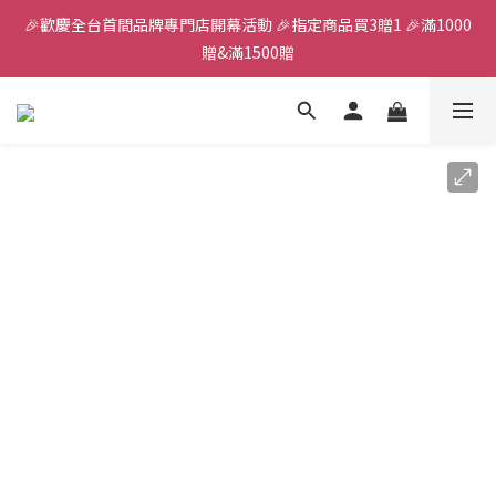
🎉歡慶全台首間品牌專門店開幕活動 🎉指定商品買3贈1 🎉滿1000
全館滿千免運
贈&滿1500贈
✨首加入會員獲得200元購物金✨生日禮金300元 
全館滿千免運