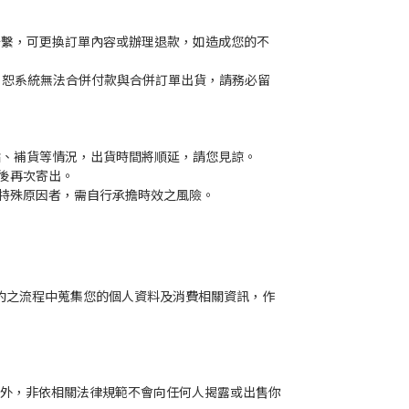
聯繫，可更換訂單內容或辦理退款，如造成您的不
，恕系統無法合併付款與合併訂單出貨，請務必留
點、補貨等情況，出貨時間將順延，請您見諒。
後再次寄出。
特殊原因者，需自行承擔時效之風險。
行契約之流程中蒐集您的個人資料及消費相關資訊，作
外，非依相關法律規範不會向任何人揭露或出售你