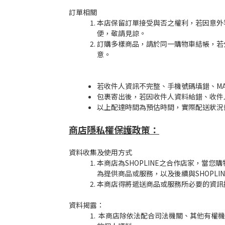
訂單相關
本店保留訂單接受與否之權利，若因意外
便，敬請見諒。
訂購多樣商品，請於同一購物車結帳，若
意。
若收件人資訊不完整、手機號碼填錯、M
包裹寄出後，若因收件人資料給錯、收件
以上配達時間為預估時間，實際配送狀況
商店隱私權保護政策：
資料收集及使用方式
本商店為SHOPLINE之合作店家，當
為提供商品或服務，以及後續與SHOPL
本商店得將遞送商品或服務所必要的資訊
資料揭露：
本商店除依法配合司法機關、其他有權機