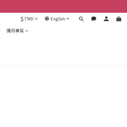
$
TWD
English
彌月專區