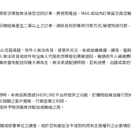
等狀況導致無法接受您的訂單，將使用電話、MAIL或站內訂單留言與您
分開結帳產生二筆以上之訂單，請依各別的專用付款方式/帳號完成付款
AIL信箱填錯、收件人無法收貨、遇意外天災、系統設備維護、調貨、盤
人無法收貨或收件地址無人代簽收而導致包裹被退回，需請收件人補運費
需依當地配送司機大哥為主，無法承諾配達時間，若有送禮、出國或其他
您購物時，本商店將透過SHOPLINE平台所提供之功能，於購物結帳及履
INE相關之客戶服務、行銷宣傳之利用。
提供予物流廠商作配送或聯絡之用。
關或檢警單位之調查，或於您有違反法令或契約而有主張權利之必要情形