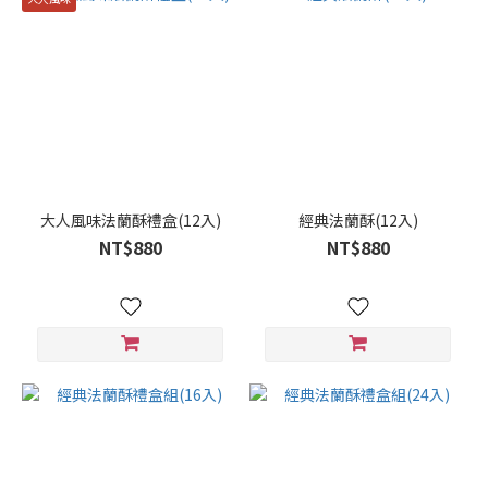
~
品
牌
神
戶
風
大人風味法蘭酥禮盒(12入)
月
經典法蘭酥(12入)
堂
NT$880
NT$880
(3)
材
質
鐵
罐
(3)
餅