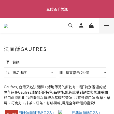
全館滿千免運
全館滿千免運
🎉歡慶全台首間品牌專門店開幕活動 🎉指定商品買3贈1 🎉滿1000
贈&滿1500贈
✨首加入會員獲得200元購物金✨生日禮金300元 
法蘭酥GAUFRES
套
用
篩選
全館滿千免運
篩
選
商品排序
每頁顯示 24 個
(0/20)
Gaufres, 台灣又名法蘭酥。烤地薄薄的餅乾有一種"特別香濃的感
價格
覺"! 這是Gaufres法蘭酥的特色 品嚐後,能夠感受到餅乾與奶油瞬間
(NT$)
於口齒間融化 我們提供以傳統為基礎的美味 共有多總口味 香草、草
莓、巧克力、抹茶、紅茶、咖啡風味,滿足全年齡層的喜愛!
大人風味