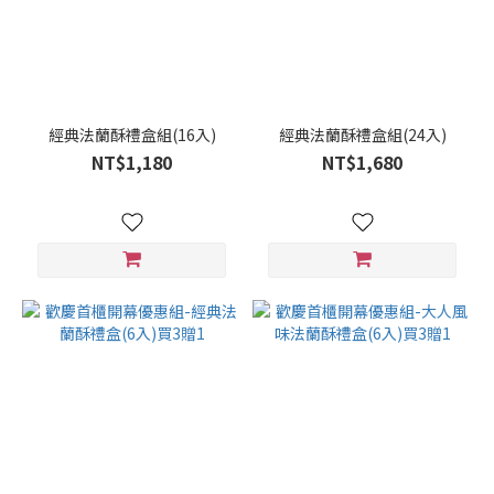
乾
風
味
種
類
經典法蘭酥禮盒組(16入)
經典法蘭酥禮盒組(24入)
三
NT$1,180
NT$1,680
種
(17)
五
種
以
上
(6)