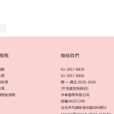
服務
聯絡我們
問題
02-2657-8829
政策
02-2657-8806
貨政策
周一~周五 0930-1830
政策
(不含國定例假日)
購物金說明
沐幸國際有限公司
統編:94257290
台北市內湖區瑞光路586號5F
service@moon-shine.com.tw