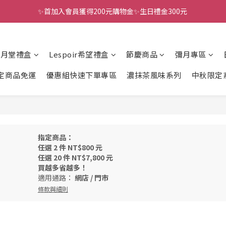
✨首加入會員獲得200元購物金✨生日禮金300元 
全館滿千免運
全館滿千免運
風月堂禮盒
Lespoir希望禮盒
節慶商品
彌月專區
定商品免運
優惠組快速下單專區
濃抹茶風味系列
中秋限定
指定商品：
任選 2 件 NT$800 元
任選 20 件 NT$7,800 元
買越多省越多！
適用通路：
網店
/
門市
條款與細則