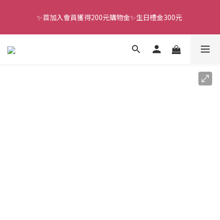
✨首加入會員獲得200元購物金✨生日禮金300元 
全館滿千免運
全館滿千免運