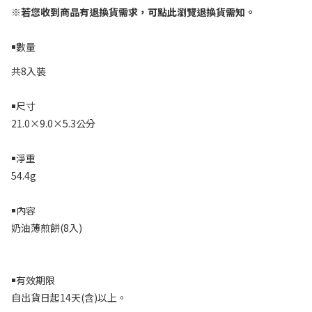
※
若您收到商品有退換貨需求，可點此瀏覽退換貨需知。
￭數量
共8入裝
￭尺寸
21.0×9.0×5.3
公分
￭淨重
54.4g
￭內容
奶油薄煎餅
(8
入
)
￭有效期限
自出貨日起14天
(
含
)
以上。