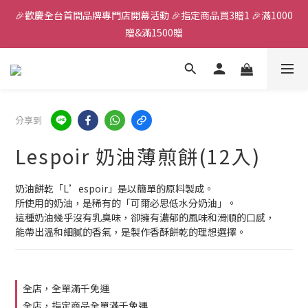
🎉歡慶全台首間品牌專門店開幕活動 🎉指定商品買3贈1 🎉滿1000
全館滿千免運
贈&滿1500贈
✨首加入會員獲得200元購物金✨生日禮金300元 
全館滿千免運
分享到
Lespoir 奶油薄煎餅(12入)
奶油餅乾「L’espoir」是以簡單的原料製成。
所使用的奶油，是稀有的「可爾必思低水分奶油」。
這種奶油幾乎沒有乳臭味，卻擁有濃郁的風味和滑順的口感，
能帶出溫和細膩的香氣，是製作香酥餅乾的理想選擇。
全店，全單滿千免運
全店，指定商品全單滿千免運