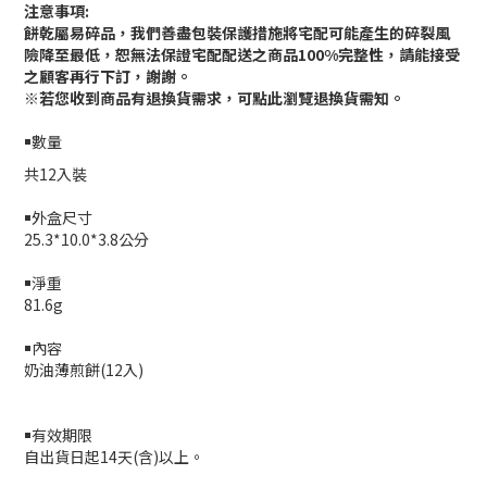
注意事項
:
餅乾屬易碎品，我們善盡包裝保護措施將宅配可能產生的碎裂風
險降至最低，恕無法保證宅配配送之商品
100%
完整性，請能接受
之顧客再行下訂，謝謝。
※
若您收到商品有退換貨需求，可點此瀏覽退換貨需知。
￭數量
共12入裝
￭外盒尺寸
25.3*10.0*3.8公分
￭淨重
81.6g
￭內容
奶油薄煎餅
(12
入
)
￭有效期限
自出貨日起14天
(
含
)
以上。