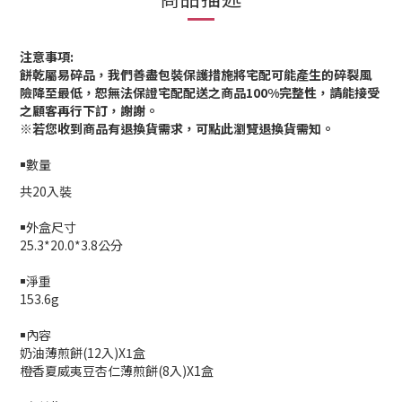
注意事項
:
餅乾屬易碎品，我們善盡包裝保護措施將宅配可能產生的碎裂風
險降至最低，恕無法保證宅配配送之商品
100%
完整性，請能接受
之顧客再行下訂，謝謝。
※
若您收到商品有退換貨需求，可點此瀏覽退換貨需知。
￭數量
共20入裝
￭外盒尺寸
25.3*20.0*3.8公分
￭淨重
153.6g
￭內容
奶油薄煎餅
(12
入
)X1盒
橙香夏威夷豆杏仁薄煎餅(8入)X1盒