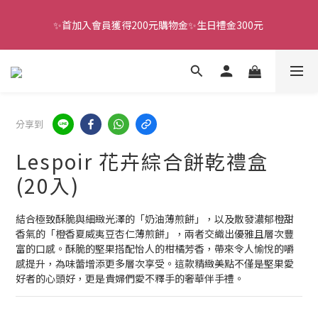
✨首加入會員獲得200元購物金✨生日禮金300元 
全館滿千免運
全館滿千免運
分享到
Lespoir 花卉綜合餅乾禮盒
(20入)
結合極致酥脆與細緻光澤的「奶油薄煎餅」，以及散發濃郁橙甜
香氣的「橙香夏威夷豆杏仁薄煎餅」，兩者交織出優雅且層次豐
富的口感。酥脆的堅果搭配怡人的柑橘芳香，帶來令人愉悅的嚼
感提升，為味蕾增添更多層次享受。這款精緻美點不僅是堅果愛
好者的心頭好，更是貴婦們愛不釋手的奢華伴手禮。