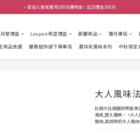
✨首加入會員獲得200元購物金✨生日禮金300元 
全館滿千免運
全館滿千免運
風月堂禮盒
Lespoir希望禮盒
節慶商品
彌月專區
定商品免運
優惠組快速下單專區
濃抹茶風味系列
中秋限定
大人風味法
比臉大比臉圓的明星商
清爽,歷久彌新。 <大
風味,其成熟的大人風味