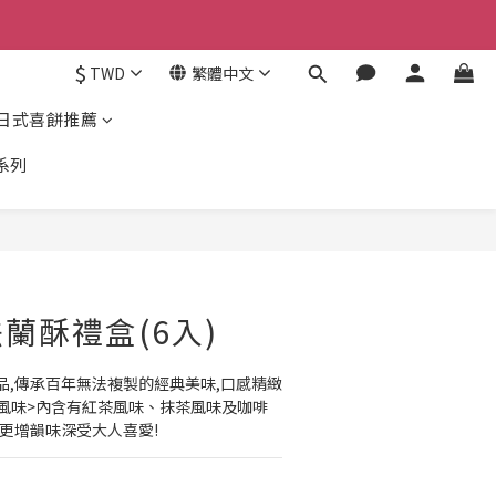
$
TWD
繁體中文
日式喜餅推薦
系列
蘭酥禮盒(6入)
品,傳承百年無法複製的經典美味,口感精緻
人風味>內含有紅茶風味、抹茶風味及咖啡
更增韻味深受大人喜愛!