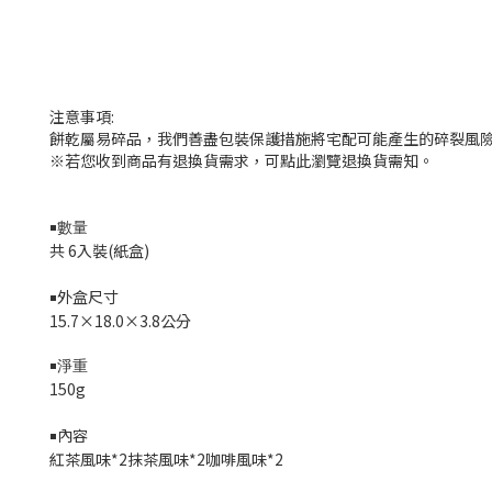
注意事項:
餅乾屬易碎品，我們善盡包裝保護措施將宅配可能產生的碎裂風險
※若您收到商品有退換貨需求，可點此瀏覽退換貨需知。
￭數量
共 6入裝(紙盒)
外盒尺寸
￭
15.7×18.0×3.8
公分
￭淨重
150g
內容
￭
紅茶風味*2抹茶風味*2咖啡風味*2