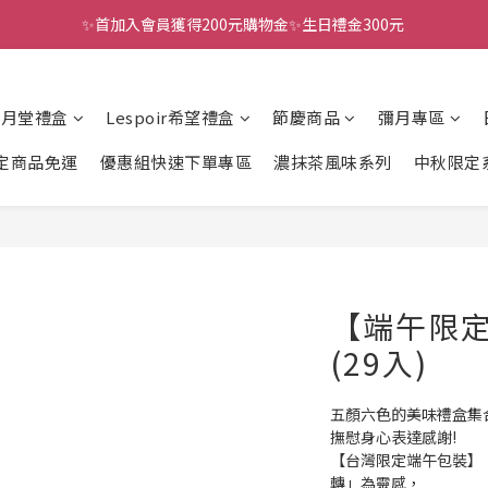
✨首加入會員獲得200元購物金✨生日禮金300元 
全館滿千免運
全館滿千免運
風月堂禮盒
Lespoir希望禮盒
節慶商品
彌月專區
定商品免運
優惠組快速下單專區
濃抹茶風味系列
中秋限定
【端午限
(29入)
五顏六色的美味禮盒集
撫慰身心表達感謝!
【台灣限定端午包裝】，
轉」為靈感，