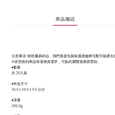
商品描述
:
注意事項
餅乾屬易碎品，我們善盡包裝保護措施將宅配可能產生
※
若您收到商品有退換貨需求，可點此瀏覽退換貨需知。
￭數量
29
共
入裝
￭外盒尺寸
36.0 x 28.0 x 4.5
公分
￭淨重
296.5g