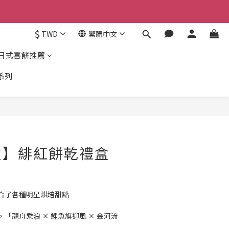
$
TWD
繁體中文
日式喜餅推薦
系列
定】緋紅餅乾禮盒
合了各種明星烘培甜點
「龍舟乘浪 × 鯉魚旗迎風 × 金河流