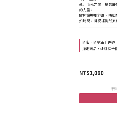
金河流光之間，福意靜
的力量，
鯉魚旗迎風舒展，映照
如時間，將祝福悄然安
全店，全單滿千免運
指定商品，緋紅綜合禮盒
NT$1,080
若