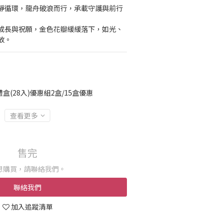
靜循環，龍舟破浪而行，承載守護與前行
成長與祝願，金色花瓣緩緩落下，如光、
放。
(28入)優惠組2盒/15盒優惠
查看更多
售完
想購買，請聯絡我們。
聯絡我們
加入追蹤清單