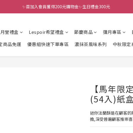
✨首加入會員獲得200元購物金✨生日禮金300元 
全館滿千免運
全館滿千免運
風月堂禮盒
Lespoir希望禮盒
節慶商品
彌月專區
定商品免運
優惠組快速下單專區
濃抹茶風味系列
中秋限定
【馬年限
(54入)紙
迷你法蘭酥是在顧客的
擔,深受普遍顧客推崇