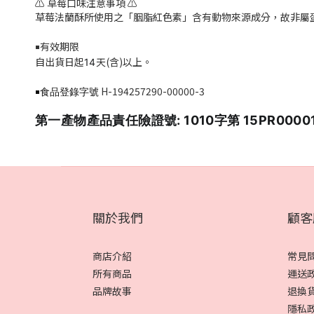
⚠️ 草莓口味注意事項 ⚠️
草莓法蘭酥所使用之「胭脂紅色素」含有動物來源成分，故非屬
有效期限
￭
自出貨日起
天(含)以上。
14
H-194257290-00000-3
￭食品登錄字號
第一產物產品責任險證號: 1010字第 15PR0000
關於我們
顧客
商店介紹
常見
所有商品
運送
品牌故事
退換
隱私