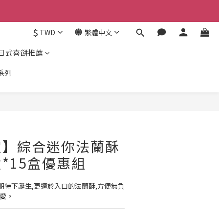
$
TWD
繁體中文
日式喜餅推薦
系列
定】綜合迷你法蘭酥
盒*15盒優惠組
期待下誕生,更適於入口的法蘭酥,方便無負
喜愛。