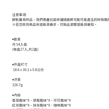
注意事項:
餅乾屬易碎品，我們善盡包裝保護措施將宅配可能產生的碎裂風
※若您收到商品有退換貨需求，可點此瀏覽退換貨需知。
￭數量
共 54入裝
(每盒27入,共2盒)
外盒尺寸
￭
18.6 x 30.2 x 5.8
公分
￭淨重
326.7g
內容
￭
香草風味*9、草莓風味*9、
可可風味*9
紅茶風味*9、抹茶風味*9、咖啡
風味*9