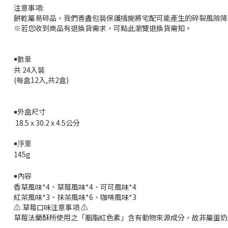
注意事項:
餅乾屬易碎品，我們善盡包裝保護措施將宅配可能產生的碎裂風險降
※若您收到商品有退換貨需求，可點此瀏覽退換貨需知。
￭數量
共 24入裝
(每盒12入,共2盒)
外盒尺寸
￭
18.5 x 30.2 x 4.5
公分
￭淨重
145g
內容
￭
香草風味*4、草莓風味*4
、
可可風味*4
紅茶風味*3、抹茶風味*6
、咖啡
風味*3
⚠️ 草莓口味注意事項 ⚠️
草莓法蘭酥所使用之「胭脂紅色素」含有動物來源成分，故非屬蛋奶