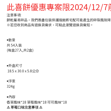
此喜餅優惠專案限2024/12/
注意事項:
餅乾屬易碎品，我們善盡包裝保護措施將宅配可能產生的碎裂風險降
※若您收到商品有退換貨需求，可點此瀏覽退換貨需知。
￭數量
共 54入裝
(每盒27入,共2盒)
外盒尺寸
￭
18.5 x 30.0 x 5.8
公分
￭淨重
324g
內容
￭
香草風味*18 草莓風味*18
可可風味*18
⚠️
⚠️
草莓口味注意事項