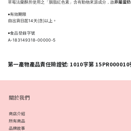
非屬蛋奶
草莓法蘭酥所使用之「胭脂紅色素」含有動物來源成分，故
有效期限
￭
自出貨日起
天(含)以上。
14
食品登錄字號
￭
A-183149318-00000-5
第一產物產品責任險證號: 1010字第 15PR000010
關於我們
商店介紹
所有商品
品牌故事