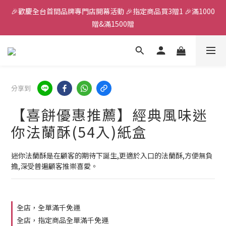
🎉歡慶全台首間品牌專門店開幕活動 🎉指定商品買3贈1 🎉滿1000
全館滿千免運
贈&滿1500贈
✨首加入會員獲得200元購物金✨生日禮金300元 
全館滿千免運
分享到
【喜餅優惠推薦】經典風味迷
你法蘭酥(54入)紙盒
迷你法蘭酥是在顧客的期待下誕生,更適於入口的法蘭酥,方便無負
擔,深受普遍顧客推崇喜愛。
全店，全單滿千免運
全店，指定商品全單滿千免運