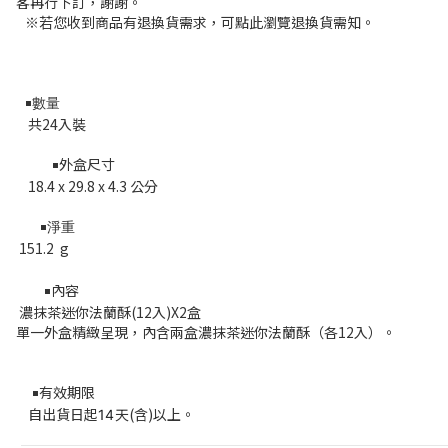
客再行下訂，謝謝。
※若您收到商品有退換貨需求，可點此瀏覽退換貨需知。
￭數量
共24入裝
外盒尺寸
￭
18.4 x 29.8 x 4.3 公分
￭淨重
151.2 g
內容
￭
濃抹茶迷你法蘭酥(12入)X2盒
單一外盒精緻呈現，內含兩盒濃抹茶迷你法蘭酥（各12入）。
有效期限
￭
自出貨日起
天(含)以上。
14