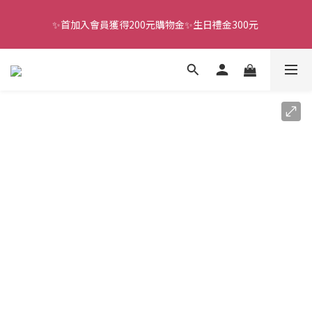
✨首加入會員獲得200元購物金✨生日禮金300元 
全館滿千免運
全館滿千免運