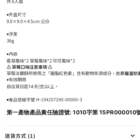
共 6入裝
外盒尺寸
￭
9.0×9.0×4.5cm
公分
￭淨重
36g
內容
￭
香草風味*2 草莓風味*2
可可風味*2
⚠️
草莓口味注意事項
⚠️
草莓法蘭酥所使用之「胭脂紅色素」含有動物來源成分，故
非屬蛋奶
有效期限
￭
自出貨日起
天(含)以上。
14
H-194257290-00000-3
￭食品登錄字號
第一產物產品責任險證號: 1010字第 15PR000010
送貨方式 (1)