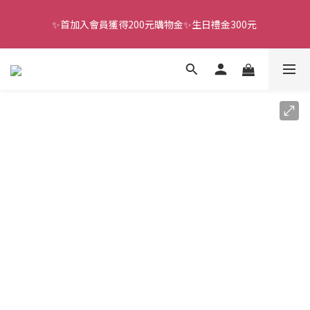
✨首加入會員獲得200元購物金✨生日禮金300元 
全館滿千免運
全館滿千免運