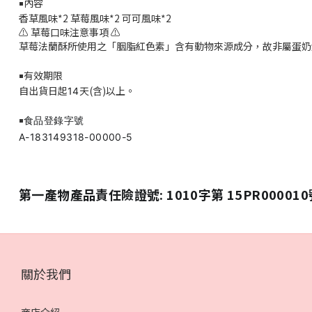
內容
￭
香草風味*2 草莓風味*2
可可風味*2
⚠️ 草莓口味注意事項 ⚠️
草莓法蘭酥所使用之「胭脂紅色素」含有動物來源成分，故非屬蛋奶
有效期限
￭
自出貨日起
天(含)以上。
14
食品登錄字號
￭
A-183149318-00000-5
第一產物產品責任險證號: 1010字第 15PR000010
關於我們