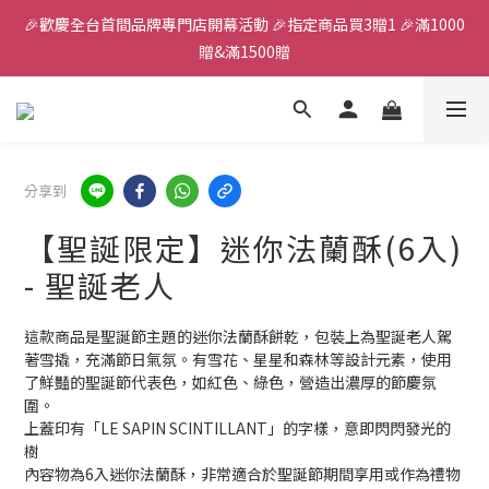
🎉歡慶全台首間品牌專門店開幕活動 🎉指定商品買3贈1 🎉滿1000
全館滿千免運
贈&滿1500贈
✨首加入會員獲得200元購物金✨生日禮金300元 
全館滿千免運
分享到
【聖誕限定】迷你法蘭酥(6入)
- 聖誕老人
這款商品是聖誕節主題的迷你法蘭酥餅乾，包裝上為聖誕老人駕
著雪撬，充滿節日氣氛。有雪花、星星和森林等設計元素，使用
了鮮豔的聖誕節代表色，如紅色、綠色，營造出濃厚的節慶氛
圍。
上蓋印有「LE SAPIN SCINTILLANT」的字樣，意即閃閃發光的
樹
內容物為6入迷你法蘭酥，非常適合於聖誕節期間享用或作為禮物