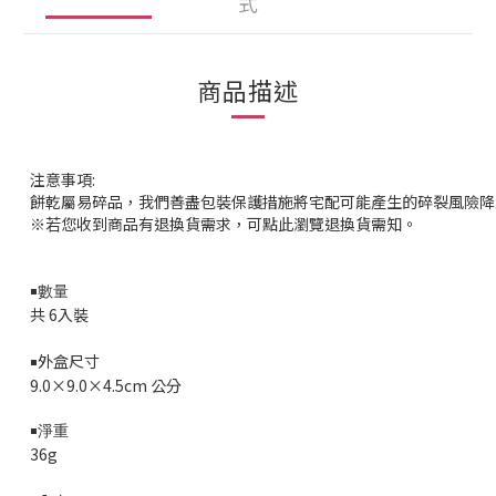
式
商品描述
注意事項:
餅乾屬易碎品，我們善盡包裝保護措施將宅配可能產生的碎裂風險降
※若您收到商品有退換貨需求，可點此瀏覽退換貨需知。
￭數量
共 6入裝
外盒尺寸
￭
9.0×9.0×4.5cm
公分
￭淨重
36g