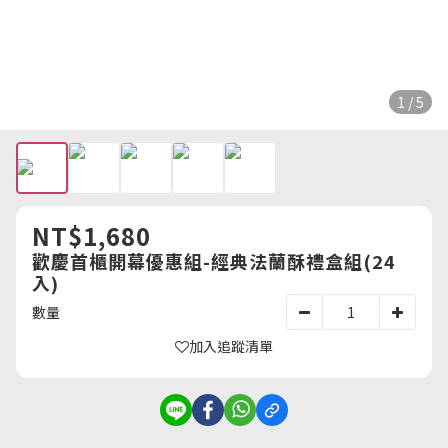
1 / 5
NT$1,680
歡慶首櫃開幕優惠組-經典法蘭酥禮盒組(24
入)
數量
加入追蹤清單