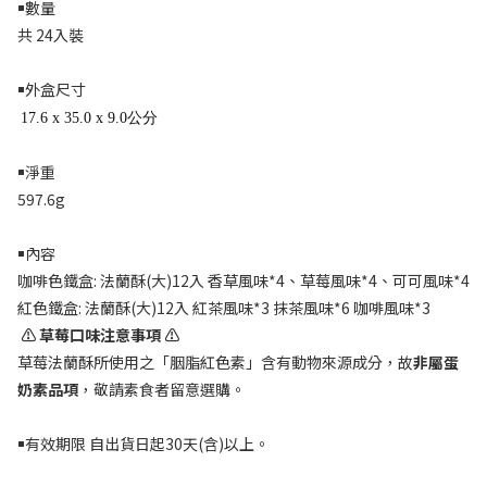
￭數量
共
24
入裝
￭外盒尺寸
17.6 x 35.0 x 9.0公分
￭淨重
597.6g
￭內容
咖啡色鐵盒
:
法蘭酥
(
大
)12
入
香草風味
*4
、草莓風味
*4
、可可風味
*4
紅色鐵盒
:
法蘭酥
(
大
)12
入
紅茶風味
*3
抹茶風味
*6
咖啡風味
*3
⚠️
草莓口味注意事項
⚠️
草莓法蘭酥所使用之「胭脂紅色素」含有動物來源成分，故
非屬蛋
奶素品項
，敬請素食者留意選購。
￭有效期限
自出貨日起
30
天
(
含
)
以上。