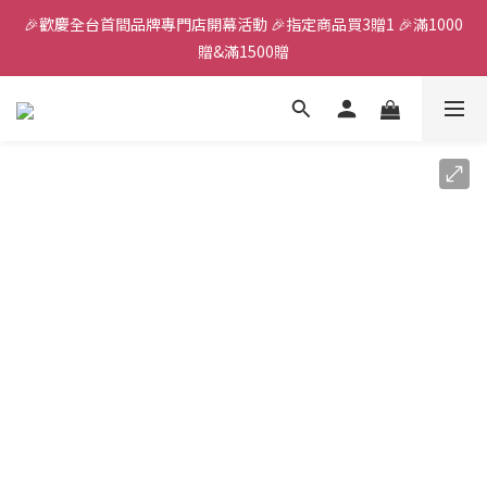
🎉歡慶全台首間品牌專門店開幕活動 🎉指定商品買3贈1 🎉滿1000
全館滿千免運
贈&滿1500贈
✨首加入會員獲得200元購物金✨生日禮金300元 
全館滿千免運