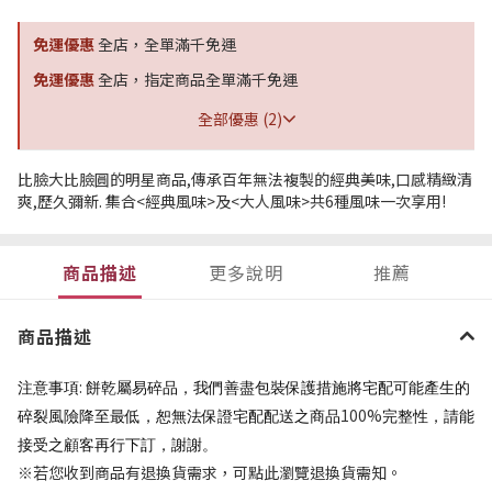
免運優惠
全店，全單滿千免運
免運優惠
全店，指定商品全單滿千免運
全部優惠 (2)
比臉大比臉圓的明星商品,傳承百年無法複製的經典美味,口感精緻清
爽,歷久彌新. 集合<經典風味>及<大人風味>共6種風味一次享用!
商品描述
更多說明
推薦
商品描述
:
注意事項
餅乾屬易碎品，我們善盡包裝保護措施將宅配可能產生的
100%
碎裂風險降至最低，恕無法保證宅配配送之商品
完整性，請能
接受之顧客再行下訂，謝謝。
※
若您收到商品有退換貨需求，可點此瀏覽退換貨需知。