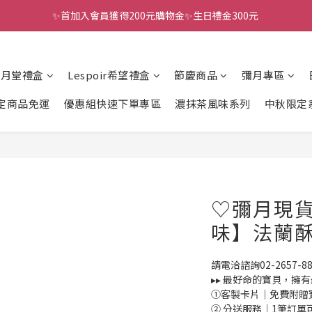
✨首加入會員獲得200元購物金✨生日禮金300元 
全館滿千免運
全館滿千免運
風月堂禮盒
Lespoir希望禮盒
節慶商品
彌月專區
定商品免運
優惠組快速下單專區
濃抹茶風味系列
中秋限定
♡彌月現貨
味】法蘭酥
請電洽諮詢02-2657-88
▸▸ 最好命的寶貝，擁
①客製卡片｜免費附贈
② 分送服務｜1筆訂單