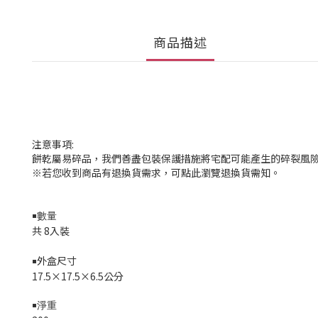
商品描述
注意事項:
餅乾屬易碎品，我們善盡包裝保護措施將宅配可能產生的碎裂風險
※若您收到商品有退換貨需求，可點此瀏覽退換貨需知。
￭數量
共 8入裝
外盒尺寸
￭
17.5×17.5×6.5公分
￭淨重