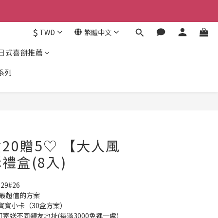
$
TWD
繁體中文
日式喜餅推薦
系列
立即購買
20贈5♡ 【大人風
禮盒(8入)
29#26
有最超值的方案
寶寶小卡（30盒方案）
可寄送不同親友地址(每滿3000免運一處)