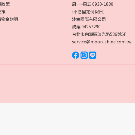
貨政策
周一~周五 0930-1830
政策
(不含國定例假日)
購物金說明
沐幸國際有限公司
統編:94257290
台北市內湖區瑞光路586號5F
service@moon-shine.com.tw