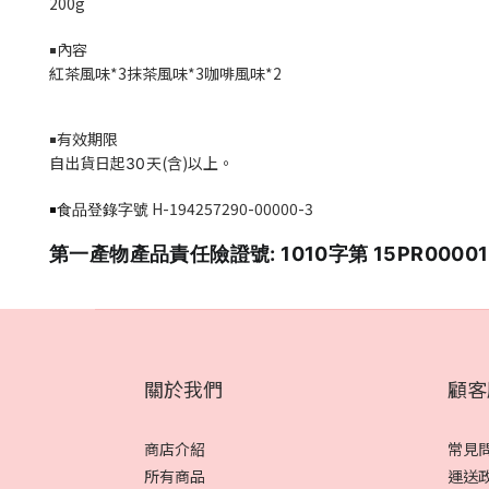
200g
內容
￭
紅茶風味*3抹茶風味*3咖啡風味*2
有效期限
￭
自出貨日起
天(含)以上。
3
0
H-194257290-00000-3
￭食品登錄字號
第一產物產品責任險證號: 1010字第 15PR0000
關於我們
顧客
商店介紹
常見
所有商品
運送