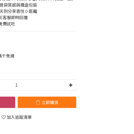
廠提袋質感與鐵盒包裝
隔天到分享喜悅０距離
INE客服即時回覆
免費試吃
滿千免運
立即購買
加入追蹤清單