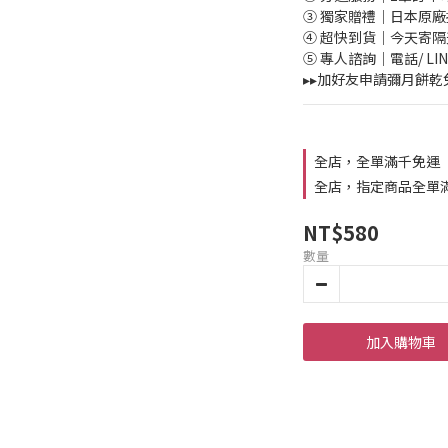
③ 獨家贈禮｜日本原
④ 超快到貨｜今天寄
⑤ 專人諮詢｜電話/ L
▸▸加好友申請彌月餅乾
全店，全單滿千免運
全店，指定商品全單
NT$580
數量
加入購物車