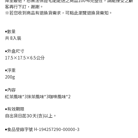
降至最低，恕無法保證宅配配送之商品100%完整性，請能接受之顧
客再行下訂，謝謝。
※若您收到商品有退換貨需求，可點此瀏覽退換貨需知。
￭數量
共 8入裝
外盒尺寸
￭
17.5×17.5×6.5公分
￭淨重
200g
內容
￭
紅茶風味*3抹茶風味*3咖啡風味*2
有效期限
￭
自出貨日起
天(含)以上。
3
0
H-194257290-00000-3
￭食品登錄字號