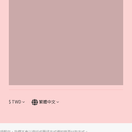
$
TWD
繁體中文
提醒您，我們不會以電話或簡訊方式通知變更付款方式。