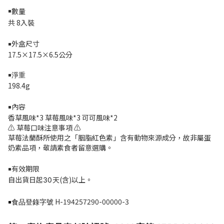
￭數量
共 8入裝
外盒尺寸
￭
17.5×17.5×6.5公分
￭淨重
198.4g
內容
￭
香草風味*3 草莓風味*3 可可風味*2
⚠️ 草莓口味注意事項 ⚠️
草莓法蘭酥所使用之「胭脂紅色素」含有動物來源成分，故非屬蛋
奶素品項，敬請素食者留意選購。
有效期限
￭
自出貨日起
天(含)以上。
3
0
H-194257290-00000-3
￭食品登錄字號