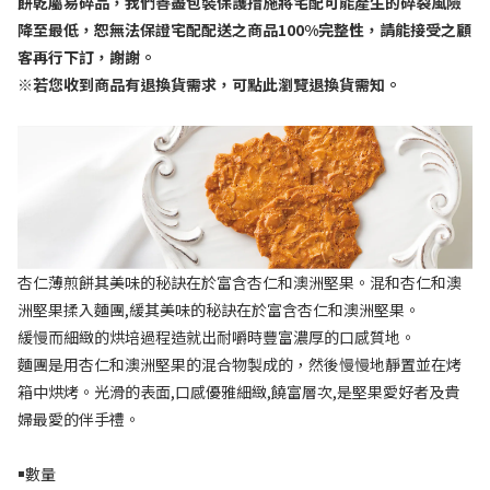
餅乾屬易碎品，我們善盡包裝保護措施將宅配可能產生的碎裂風險
降至最低，恕無法保證宅配配送之商品
100%
完整性，請能接受之顧
客再行下訂，謝謝。
※
若您收到商品有退換貨需求，可點此瀏覽退換貨需知。
杏仁薄煎餅其美味的秘訣在於富含杏仁和澳洲堅果。混和杏仁和澳
洲堅果揉入麵團
,
緩其美味的秘訣在於富含杏仁和澳洲堅果。
緩慢而細緻的烘培過程造就出耐嚼時豐富濃厚的口感質地。
麵團是用杏仁和澳洲堅果的混合物製成的，然後慢慢地靜置並在烤
箱中烘烤。光滑的表面
,
口感優雅細緻
,
饒富層次
,
是堅果愛好者及貴
婦最愛的伴手禮。
￭數量