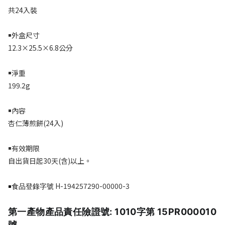
共24入裝
￭外盒尺寸
12.3×25.5×6.8
公分
￭淨重
199.2g
￭內容
杏仁薄煎餅
(24
入
)
￭有效期限
自出貨日起3
0
天
(
含
)
以上。
H-194257290-00000-3
￭食品登錄字號
第一產物產品責任險證號: 1010字第 15PR000010
號