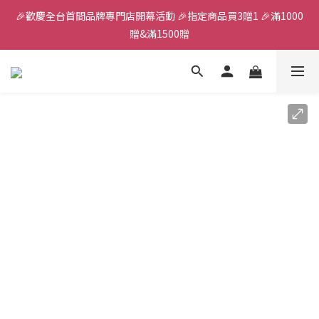
🎉歡慶全台首間品牌專門店開幕活動 🎉指定商品買3贈1 🎉滿1000
全館滿千免運
贈&滿1500贈
✨首加入會員獲得200元購物金✨生日禮金300元 
全館滿千免運