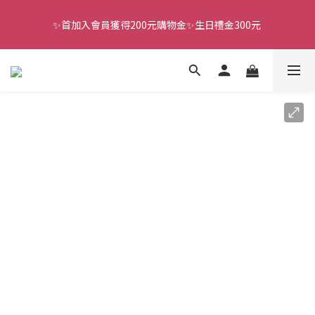
✨首加入會員獲得200元購物金✨生日禮金300元 
全館滿千免運
全館滿千免運