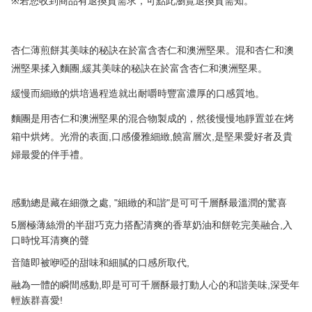
※
若您收到商品有退換貨需求，可點此瀏覽退換貨需知。
杏仁薄煎餅其美味的秘訣在於富含杏仁和澳洲堅果。混和杏仁和澳
,
洲堅果揉入麵團
緩其美味的秘訣在於富含杏仁和澳洲堅果。
緩慢而細緻的烘培過程造就出耐嚼時豐富濃厚的口感質地。
麵團是用杏仁和澳洲堅果的混合物製成的，然後慢慢地靜置並在烤
,
,
,
箱中烘烤。光滑的表面
口感優雅細緻
饒富層次
是堅果愛好者及貴
婦最愛的伴手禮。
, "
"
感動總是藏在細微之處
細緻的和諧
是可
可千層酥最溫潤的驚喜
5
,
層極薄絲滑的半甜巧克力搭配清爽的香草奶油和餅乾完美融合
入
口時悅耳清爽的聲
,
音隨即被咿啞的甜味和細膩的口感所取代
,
,
融為一體的瞬間感動
即是可可千層酥最打動人心的和諧美味
深受年
!
輕族群喜愛