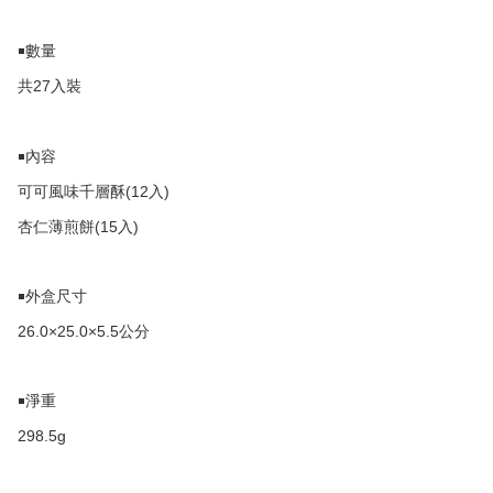
￭數量
27
共
入裝
￭內容
(12
)
可可風味千層酥
入
(15
)
杏仁薄煎餅
入
￭外盒尺寸
26.0×25.0×5.5
公分
￭淨重
298.5g