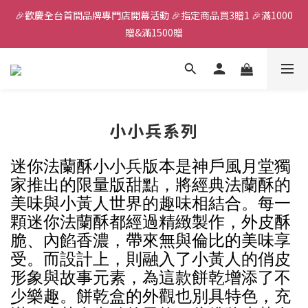
🎉歡慶全台首間品牌專門店開幕活動 🎉指定商品買3贈1 🎉滿1000
全館滿千免運
贈&滿1500贈
✨首加入會員獲得200元購物金✨生日禮金300元 
全館滿千免運
小小兵系列
迷你法蘭酥小小兵版本是神戶風月堂獨
家推出的限量版甜點，將經典法蘭酥的
美味與小黃人世界的趣味相結合。每一
顆迷你法蘭酥都經過精緻製作，外皮酥
脆、內餡香濃，帶來無與倫比的美味享
受。而設計上，則融入了小黃人的俏皮
形象與故事元素，為這款餅乾增添了不
少樂趣。餅乾盒的外觀也別具特色，充