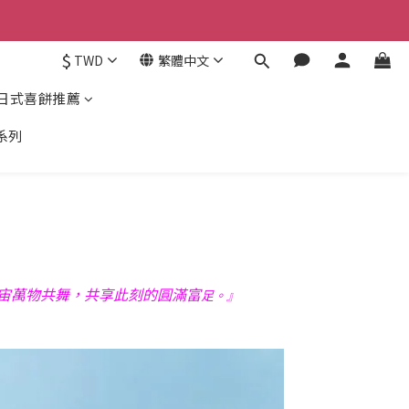
$
TWD
繁體中文
日式喜餅推薦
系列
宙萬物共舞，共享此刻的圓滿富
足。』