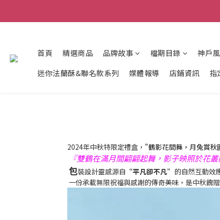
首頁
精選商品
品牌故事
檔期目錄
神戶
迷你法蘭酥&聯名款系列
媒體報導
店鋪資訊
指
2024年中秋特限定禮盒，
"鶴影花間舞，月兔賞秋
『雙鶴在滿月間翩翩起舞，影子映照於花叢
包
裝設計靈感源自
“平凡卻不凡”
的自然互動效
一份承載無限祝福與感謝的傳奇美味，是中秋餽贈