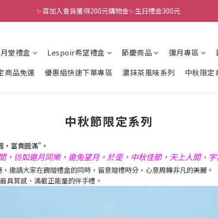
✨首加入會員獲得200元購物金✨生日禮金300元 
全館滿千免運
全館滿千免運
風月堂禮盒
Lespoir希望禮盒
節慶商品
彌月專區
定商品免運
優惠組快速下單專區
濃抹茶風味系列
中秋限定
中秋節限定系列
圓，富貴圓滿"。
間，彷如邀月同樂，邀兔望月。於是，中秋佳節，天上人間、宇
應，邀請大家在餽贈禮盒的同時，留意贈禮時分，心意周轉非凡的美麗。
最具質感、滿載正能量的伴手禮。