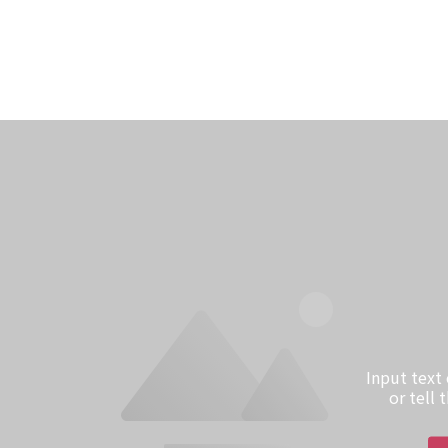
Input text
or tell 