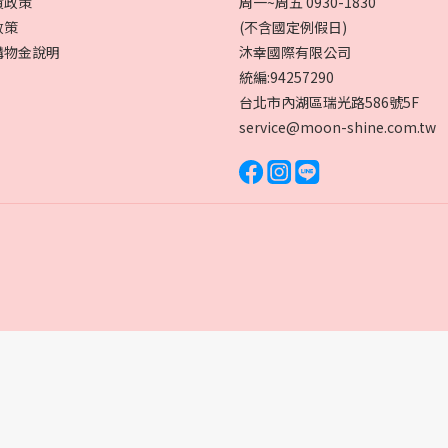
貨政策
周一~周五 0930-1830
政策
(不含國定例假日)
購物金說明
沐幸國際有限公司
統編:94257290
台北市內湖區瑞光路586號5F
service@moon-shine.com.tw