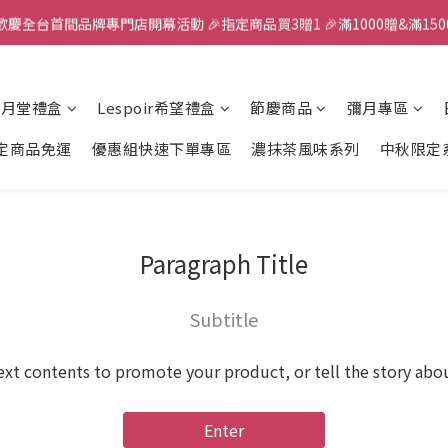
歡慶全台首間品牌專門店開幕活動 🎉指定商品買3贈1 🎉滿1000贈&滿150
全館滿千免運
✨首加入會員獲得200元購物金✨生日禮金300元 
風月堂禮盒
Lespoir希望禮盒
節慶商品
彌月專區
全館滿千免運
定商品免運
優惠組快速下單專區
濃抹茶風味系列
中秋限定
Paragraph Title
Subtitle
ext contents to promote your product, or tell the story abo
Enter