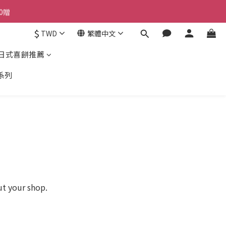
0贈
$
TWD
繁體中文
日式喜餅推薦
系列
ut your shop.