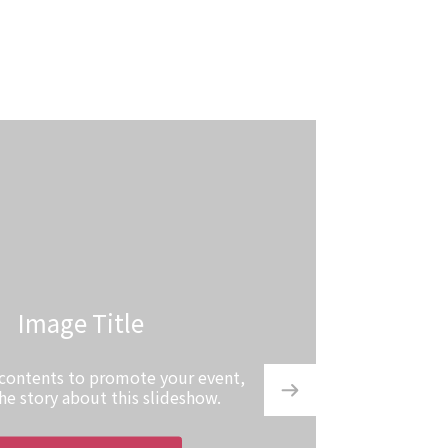
Image Title
 contents to promote your event,
the story about this slideshow.