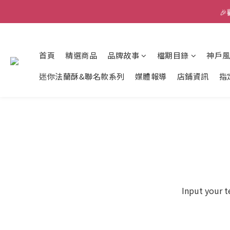

首頁
精選商品
品牌故事
檔期目錄
神戶
迷你法蘭酥&聯名款系列
媒體報導
店鋪資訊
指
Input your t