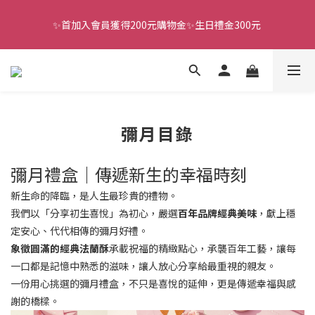
✨首加入會員獲得200元購物金✨生日禮金300元 
全館滿千免運
全館滿千免運
彌月目錄
彌月禮盒｜傳遞新生的幸福時刻
新生命的降臨，是人生最珍貴的禮物。
我們以「分享初生喜悅」為初心，嚴選
百年品牌經典美味
，獻上穩
定安心、代代相傳的彌月好禮。
象徵圓滿的經典法蘭酥
承載祝福的精緻點心，承襲百年工藝，讓每
一口都是記憶中熟悉的滋味，讓人放心分享給最重視的親友。
一份用心挑選的彌月禮盒，不只是喜悅的延伸，更是傳遞幸福與感
謝的橋樑。