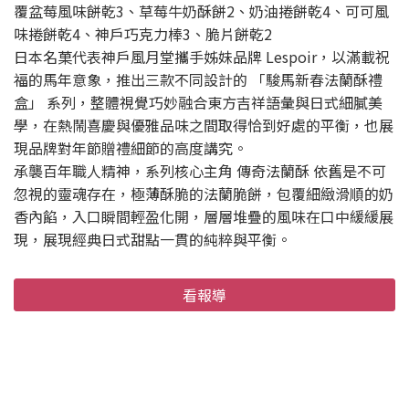
覆盆莓風味餅乾3、草莓牛奶酥餅2、奶油捲餅乾4、可可風
味捲餅乾4、神戶巧克力棒3、脆片餅乾2
日本名菓代表神戶風月堂攜手姊妹品牌 Lespoir，以滿載祝
福的馬年意象，推出三款不同設計的 「駿馬新春法蘭酥禮
盒」 系列，整體視覺巧妙融合東方吉祥語彙與日式細膩美
學，在熱鬧喜慶與優雅品味之間取得恰到好處的平衡，也展
現品牌對年節贈禮細節的高度講究。
承襲百年職人精神，系列核心主角 傳奇法蘭酥 依舊是不可
忽視的靈魂存在，極薄酥脆的法蘭脆餅，包覆細緻滑順的奶
香內餡，入口瞬間輕盈化開，層層堆疊的風味在口中緩緩展
現，展現經典日式甜點一貫的純粹與平衡。
看報導