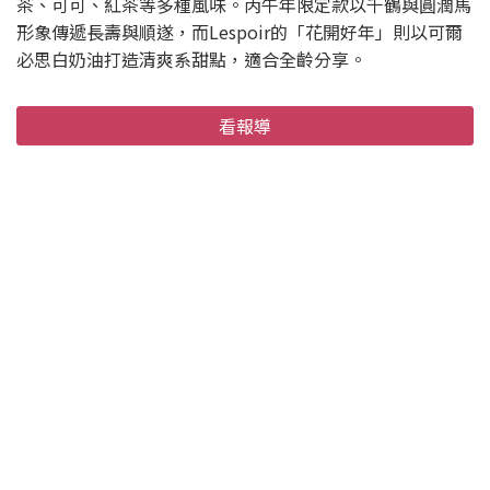
茶、可可、紅茶等多種風味。丙午年限定款以千鶴與圓潤馬
形象傳遞長壽與順遂，而Lespoir的「花開好年」則以可爾
必思白奶油打造清爽系甜點，適合全齡分享。
看報導