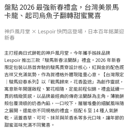
盤點 2026 最強新春禮盒，台灣美景馬
卡龍、起司烏魚子翻轉甜蜜驚喜
神戶風月堂 × Lespoir 快閃店登場，日本百年銘菓迎
新春
主打經典日式餅乾的神戶風月堂，今年攜手姊妹品牌
Lespoir 推出三款「駿馬新春法蘭酥」禮盒。2026 年新春
限定包裝以昂首奔馳的駿馬貫穿設計核心，紅與金的配色既
吉祥又充滿氣勢，作為賀禮格外體現隆重心意。【台灣限定
｜駿馬迎春系列】以「戰馬歸來，花香盈途」為創作靈感，
寓意新年開運啟程、繁花相隨，定能前程似錦。禮盒延續一
貫的精緻質感，以品牌最經典的傳奇法蘭酥為主角，薄脆餅
殼包覆滑順的奶香內餡，一口咬下，層層堆疊的細膩風味隨
之展開。還能依不同規格的禮盒，搭配 6 至 14 種人氣餅
乾，涵蓋香草、可可、抹茶與茶香系等多元口味，讓年節的
甜蜜滋味充滿不同驚喜。