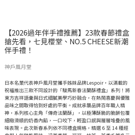
【2026過年伴手禮推薦】23款春節禮盒
搶先看，七見櫻堂 、NO.5 CHEESE新潮
伴手禮！
神戶風月堂
日本名菓代表神戶風月堂攜手姊妹品牌Lespoir，以滿載的
祝福推出三款不同設計的「駿馬新春法蘭酥禮盒」系列！將
東方吉祥語彙與日式細膩美學巧妙融合，在熱鬧喜慶與優雅
品味之間取得恰到好處的平衡。成就承襲品牌百年職人精
神，系列核心主角「傳奇法蘭酥」，以極薄酥脆的脆餅包覆
細緻滑順的奶香內餡，一口咬下，輕盈口感與層層堆疊的風
味表現。此次新春系列依不同禮盒規格，精選 6 至 14 種經