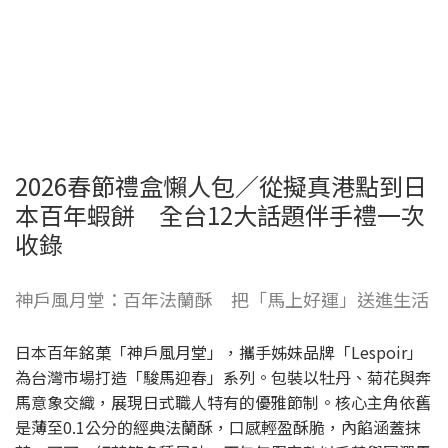
2026春節禮盒懶人包／從擬真港點到日
本百年蝦餅 全台12大話題伴手禮一次
收錄
神戶風月堂：百年法蘭酥 把「馬上好運」送進生活
日本百年銘菓「神戶風月堂」，攜手姊妹品牌「Lespoir」
為台灣市場打造「駿馬迎春」系列。包裝以牡丹、菊花與奔
馬意象交織，展現日式職人特有的優雅節制。核心主角依舊
是薄至0.1公分的經典法蘭酥，口感輕盈酥脆，內餡涵蓋抹