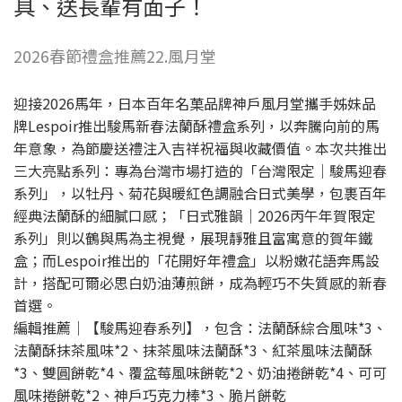
具、送長輩有面子！
2026春節禮盒推薦22.風月堂
迎接2026馬年，日本百年名菓品牌神戶風月堂攜手姊妹品
牌Lespoir推出駿馬新春法蘭酥禮盒系列，以奔騰向前的馬
年意象，為節慶送禮注入吉祥祝福與收藏價值。本次共推出
三大亮點系列：專為台灣市場打造的「台灣限定｜駿馬迎春
系列」，以牡丹、菊花與暖紅色調融合日式美學，包裹百年
經典法蘭酥的細膩口感；「日式雅韻｜2026丙午年賀限定
系列」則以鶴與馬為主視覺，展現靜雅且富寓意的賀年鐵
盒；而Lespoir推出的「花開好年禮盒」以粉嫩花語奔馬設
計，搭配可爾必思白奶油薄煎餅，成為輕巧不失質感的新春
首選。
編輯推薦｜【駿馬迎春系列】，包含：法蘭酥綜合風味*3、
法蘭酥抹茶風味*2、抹茶風味法蘭酥*3、紅茶風味法蘭酥
*3、雙圓餅乾*4、覆盆莓風味餅乾*2、奶油捲餅乾*4、可可
風味捲餅乾*2、神戶巧克力棒*3、脆片餅乾