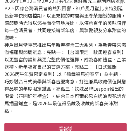
2026年1月12日至2月22日共42天進駐新光三越南西店本館
B2。因應台灣消費者的熱烈回響，神戶風月堂此次特別延
長新年快閃店檔期，以更充裕的時間與更尊榮細緻的服務，
讓節慶時光得以悠長而從容地展開，以傳承百年的美味陪伴
每一位消費者，共同迎接嶄新年度，與摯愛親友分享甜蜜的
滋味。
神戶風月堂重磅推出馬年新春禮盒三大系列，為新春帶來滿
溢福運與節慶氣息：亮點一：【台灣限定｜駿馬迎春系列】
以更豐富的設計與更完整的價位選擇，成為春節禮盒、企業
送禮、新年犒賞自己的首選方案。亮點二：【日式雅韻｜
2026丙午年賀限定系列】以「鶴舞福馬迎春至」為主題，
巧妙融合日式美學與新春吉慶寓意，打造兼具收藏價值與贈
禮品味的年度限定鐵盒。亮點三：姊妹品牌Lespoir推出的
限量【花開好年禮盒】，結合日本可爾必思白奶油與花語奔
馬插畫鐵盒，是2026年最值得品藏及收藏的新春美味甜
點。
看報導