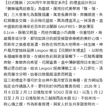
【日式雅韻｜2026丙午年賀限定系列】的禮盒設計則以
「鶴舞福馬迎春至」為靈感，運用日式美學將「雅、瑞、
賀」三大意象化為風雅插畫，寓意長壽祥瑞、奔騰順遂。朱
紅與霧金交織，朵朵梅花盛放，再為禮盒添上一抹清香。盒
中盛裝的是傳承近百年的法蘭酥 GAUFRES，餅皮薄至
0.1cm，酥脆又輕盈，而迷你鐵盒小巧典雅、份量恰好，無
論獨享或分享，都恰如其分的感受被甜食療癒的美好心情。
而新年之後春意漸濃，粉色也悄然為大地帶來一抹生機。神
戶風月堂姊妹品牌 Lespoir 推出【花開好年禮盒】，以粉色
系描繪新春景致，在繽紛色彩與浪漫筆觸下，一匹駿馬優雅
奔馳，象徵奔向希望、花開富貴。盒中薄餅選用日本進口可
爾必思白奶油，結合 Lespoir 經典薄脆工法，入口即化，清
爽而層次分明，如春日微風般溫柔而輕盈。
這三款禮盒不僅可於全台神戶風月堂百貨專櫃、官方網站及
指定合作通路入手，更特別於快閃店驚喜亮相：2026 年 1
月 6 日至 2 月 13 日進駐忠孝 SOGO 百貨 B2，以及 1 月 12
日至 2 月 22 日進駐新光三越南西店本館 B2，不妨來找一
款心儀之選，作為新春賀禮，與家人好友共享甜意時光。