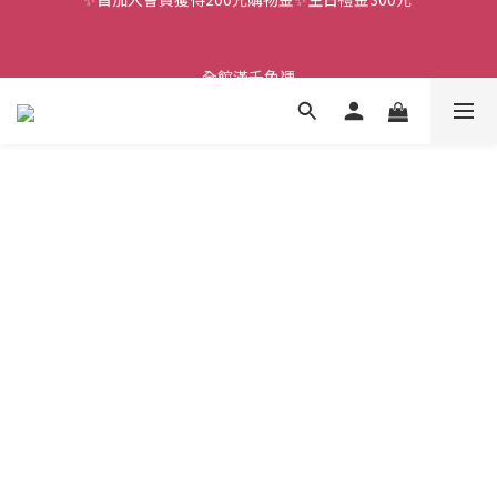
全館滿千免運
全館滿千免運
🎉歡慶全台首間品牌專門店開幕活動 🎉指定商品買3贈1 🎉滿1000
贈&滿1500贈
✨首加入會員獲得200元購物金✨生日禮金300元 
全館滿千免運