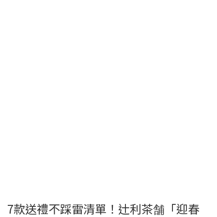
7款送禮不踩雷清單！辻利茶舗「迎春