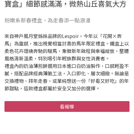
寶盒」細節感滿滿，微熱山丘喜氣大方
粉嫩系新春禮盒，為走春添一點浪漫
來自神戶風月堂姊妹品牌的Lespoir，今年以「花開×奔
馬」為靈感，推出視覺相當討喜的馬年限定禮盒。鐵盒上以
柔色花卉環繞奔馳的駿馬，象徵新年啟程與幸福綻放，整體
風格清新溫柔，特別吸引年輕族群與女性消費者。
禮盒內的奶油薄煎餅選用日本進口白奶油製作，口感輕盈不
膩，搭配品牌經典薄脆工法，入口即化、層次細緻。無論是
交換禮物、拜年走春，或單純想送一份「好看又好吃」的年
節甜點，這款禮盒都屬於安全又加分的選擇。
看報導