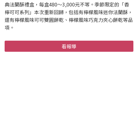
典法蘭酥禮盒，每盒480～3,000元不等。季節限定的「香
檸可可系列」本次重新回歸，包括有檸檬風味迷你法蘭酥，
還有檸檬風味可可雙圓餅乾、檸檬風味巧克力夾心餅乾等品
項。
看報導