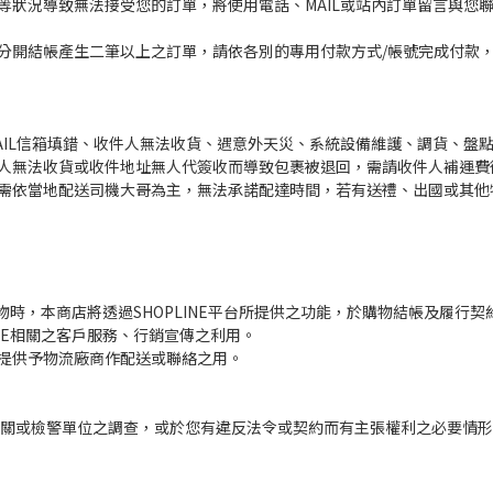
等狀況導致無法接受您的訂單，將使用電話、MAIL或站內訂單留言與您
分開結帳產生二筆以上之訂單，請依各別的專用付款方式/帳號完成付款
AIL信箱填錯、收件人無法收貨、遇意外天災、系統設備維護、調貨、盤
人無法收貨或收件地址無人代簽收而導致包裹被退回，需請收件人補運費
需依當地配送司機大哥為主，無法承諾配達時間，若有送禮、出國或其他
您購物時，本商店將透過SHOPLINE平台所提供之功能，於購物結帳及履
INE相關之客戶服務、行銷宣傳之利用。
提供予物流廠商作配送或聯絡之用。
關或檢警單位之調查，或於您有違反法令或契約而有主張權利之必要情形