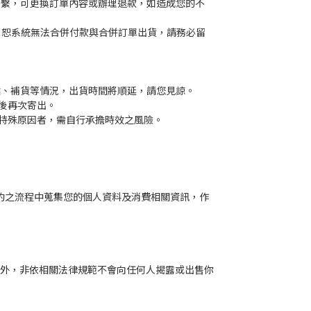
聯繫，可更換訂單內容或辦理退款，如造成您的不
，恕系統無法合併付款與合併訂單出貨，請務必留
點、補貨等情況，出貨時間將順延，請您見諒。
後再次寄出。
特殊原因者，需自行承擔時效之風險。
行契約之流程中蒐集您的個人資料及消費相關資訊，作
外，非依相關法律規範不會向任何人揭露或出售你