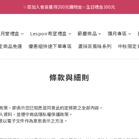
✨首加入會員獲得200元購物金✨生日禮金300元 
全館滿千免運
全館滿千免運
風月堂禮盒
Lespoir希望禮盒
節慶商品
彌月專區
定商品免運
優惠組快速下單專區
濃抹茶風味系列
中秋限定
條款與細則
政策，即表示您已知悉並同意此約定條款之全部內容。
人資料，並遵守商店隱私權保護政策。
同意以電子文件作為意思表示之方法。