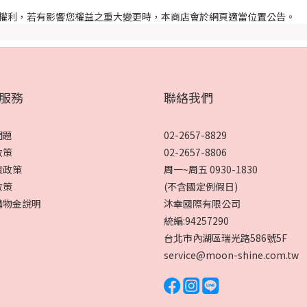
權利，若有影響您權益之重大變更時，本商店會於網頁適當位置公告。
服務
聯絡我們
問題
02-2657-8829
政策
02-2657-8806
貨政策
周一~周五 0930-1830
政策
(不含國定例假日)
購物金說明
沐幸國際有限公司
統編:94257290
台北市內湖區瑞光路586號5F
service@moon-shine.com.tw