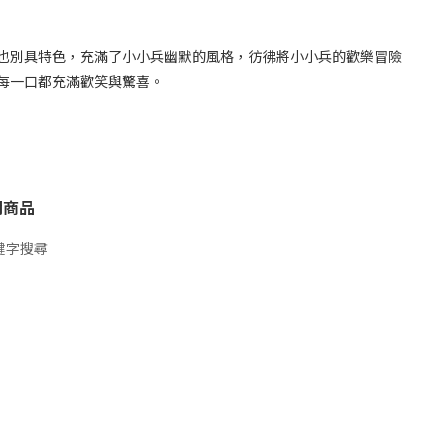
也別具特色，充滿了小小兵幽默的風格，彷彿將小小兵的歡樂冒險
每一口都充滿歡笑與驚喜。
關商品
鍵字搜尋