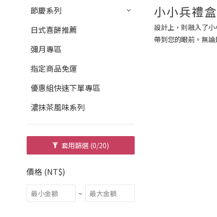
小小兵禮
節慶系列
設計上，則融入了小
日式喜餅推薦
帶到您的眼前。無論
彌月專區
指定商品免運
優惠組快速下單專區
濃抹茶風味系列
套用篩選
(0/20)
價格 (NT$)
~