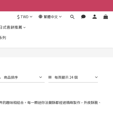
$
TWD
繁體中文
日式喜餅推薦
系列
商品排序
每頁顯示 24 個
界的趣味相結合。每一顆迷你法蘭酥都經過精緻製作，外皮酥脆、