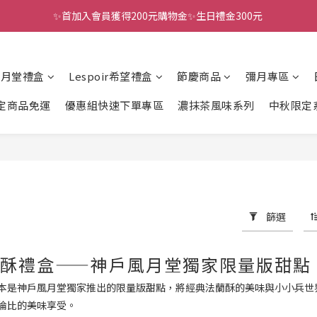
✨首加入會員獲得200元購物金✨生日禮金300元 
全館滿千免運
全館滿千免運
風月堂禮盒
Lespoir希望禮盒
節慶商品
彌月專區
定商品免運
優惠組快速下單專區
濃抹茶風味系列
中秋限定
篩選
酥禮盒——神戶風月堂獨家限量版甜點
本是神戶風月堂獨家推出的限量版甜點，將經典法蘭酥的美味與小小兵世
倫比的美味享受。