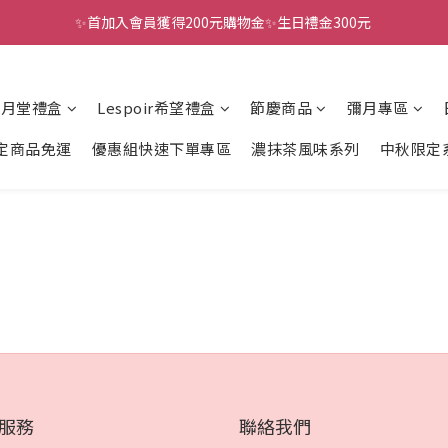
✨首加入會員獲得200元購物金✨生日禮金300元 
全館滿千免運
全館滿千免運
風月堂禮盒
Lespoir希望禮盒
節慶商品
彌月專區
定商品免運
優惠組快速下單專區
濃抹茶風味系列
中秋限定
服務
聯絡我們