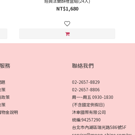
經典法蘭酥禮盒組(24入)
NT$1,680
服務
聯絡我們
問題
02-2657-8829
政策
02-2657-8806
貨政策
周一~周五 0930-1830
政策
(不含國定例假日)
購物金說明
沐幸國際有限公司
統編:94257290
台北市內湖區瑞光路586號5F
service@moon-shine.com.tw