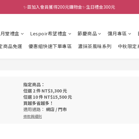
✨首加入會員獲得200元購物金✨生日禮金300元 
全館滿千免運
全館滿千免運
風月堂禮盒
Lespoir希望禮盒
節慶商品
彌月專區
定商品免運
優惠組快速下單專區
濃抹茶風味系列
中秋限定
指定商品：
任選 2 件 NT$3,300 元
任選 10 件 NT$15,500 元
買越多省越多！
適用通路：
網店
/
門市
條款與細則