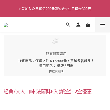
✨首加入會員獲得200元購物金✨生日禮金300元 
全館滿千免運
全館滿千免運
所有顧客適用
指定商品：任選 2 件 NT$900 元，買越多省越多！
適用通路：
網店
/
門市
條款與細則
經典/大人口味 法蘭酥6入(紙盒)- 2盒優惠