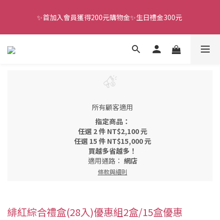
✨首加入會員獲得200元購物金✨生日禮金300元 
全館滿千免運
全館滿千免運
所有顧客適用
指定商品：
任選 2 件 NT$2,100 元
任選 15 件 NT$15,000 元
買越多省越多！
適用通路：
網店
條款與細則
緋紅綜合禮盒(28入)優惠組2盒/15盒優惠