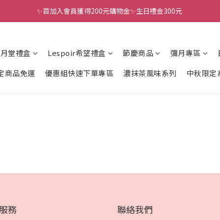
✨首加入會員獲得200元購物金✨生日禮金300元 
全館滿千免運
全館滿千免運
風月堂禮盒
Lespoir希望禮盒
節慶商品
彌月專區
定商品免運
優惠組快速下單專區
濃抹茶風味系列
中秋限定
服務
聯絡我們