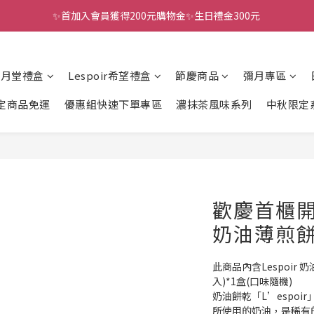
✨首加入會員獲得200元購物金✨生日禮金300元 
全館滿千免運
全館滿千免運
風月堂禮盒
Lespoir希望禮盒
節慶商品
彌月專區
定商品免運
優惠組快速下單專區
濃抹茶風味系列
中秋限定
歡慶首櫃開幕
奶油薄煎餅(
此商品內含Lespoir 
入)*1盒(口味隨機)
奶油餅乾「L’espoi
所使用的奶油，是稀有