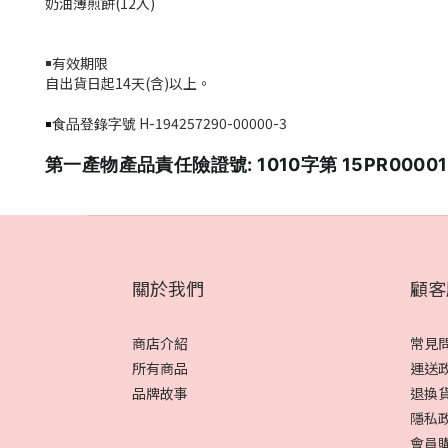
奶油薄煎餅
(12
入
)
￭有效期限
自出貨日起14天
(
含
)
以上。
H-194257290-00000-3
￭食品登錄字號
第一產物產品責任險證號: 1010字第 15PR0000
關於我們
顧客
商店介紹
常見
所有商品
運送
品牌故事
退換
隱私
會員