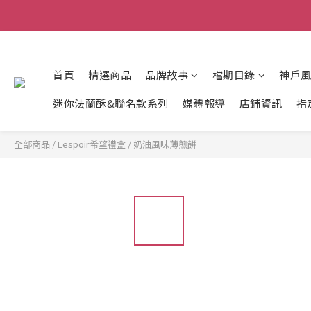
首頁
精選商品
品牌故事
檔期目錄
神戶
迷你法蘭酥&聯名款系列
媒體報導
店鋪資訊
指
全部商品
/
Lespoir希望禮盒
/
奶油風味薄煎餅