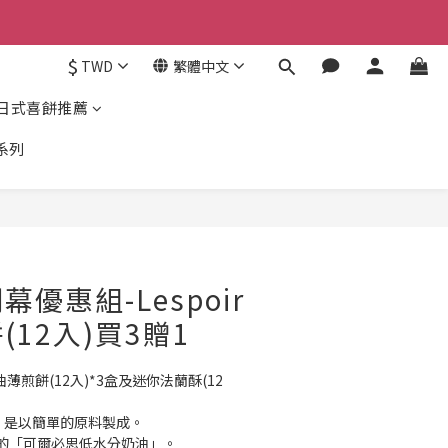
$
TWD
繁體中文
日式喜餅推薦
系列
立即購買
優惠組-Lespoir
12入)買3贈1
奶油薄煎餅(12入)*3盒及迷你法蘭酥(12
r」是以簡單的原料製成。
的「可爾必思低水分奶油」。