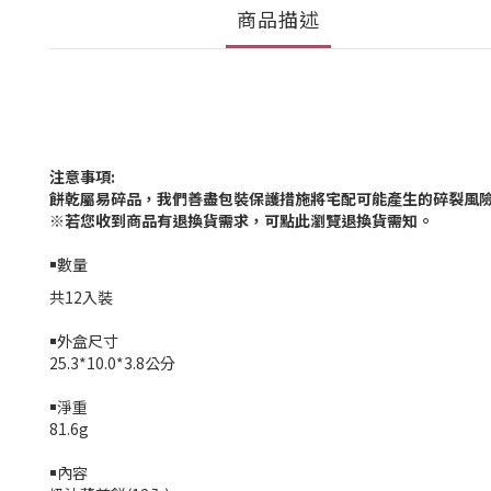
商品描述
注意事項
:
餅乾屬易碎品，我們善盡包裝保護措施將宅配可能產生的碎裂風
※
若您收到商品有退換貨需求，可點此瀏覽退換貨需知。
￭數量
共12入裝
￭外盒尺寸
25.3*10.0*3.8公分
￭淨重
81.6g
￭內容