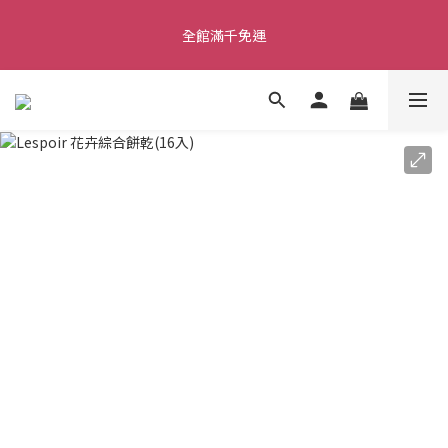
全館滿千免運
全館滿千免運
🎉歡慶全台首間品牌專門店開幕活動 🎉指定商品買3贈1 🎉滿1000
贈&滿1500贈
✨首加入會員獲得200元購物金✨生日禮金300元 
全館滿千免運