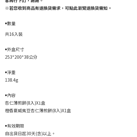
客再行下訂，謝謝。
※
若您收到商品有退換貨需求，可點此瀏覽退換貨需知。
￭數量
共16入裝
￭外盒尺寸
253*200*38公分
￭淨重
138.4g
￭內容
杏仁薄煎餅
(8
入
)X1盒
橙香夏威夷豆杏仁薄煎餅(8入)X1盒
￭有效期限
自出貨日起3
0
天
(
含
)
以上。