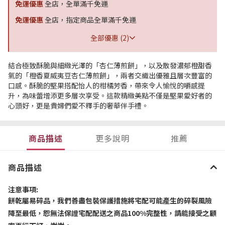
免運優惠
全店，全單滿千免運
免運優惠
全店，指定商品全單滿千免運
全部優惠 (2)
結合極致酥脆與細緻光澤的「杏仁薄煎餅」，以及散發濃郁橙甜香
氣的「橙香夏威夷豆杏仁薄煎餅」，兩者交織出優雅且層次豐富的
口感。酥脆的堅果搭配怡人的柑橘芳香，帶來令人愉悅的嚼感提
升，為味蕾增添更多層次享受。這款精緻美點不僅是堅果愛好者的
心頭好，更是貴婦們愛不釋手的奢華伴手禮。
商品描述
更多說明
推薦
商品描述
注意事項
:
餅乾屬易碎品，我們善盡包裝保護措施將宅配可能產生的碎裂風險
降至最低，恕無法保證宅配配送之商品
100%
完整性，請能接受之顧