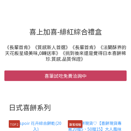
喜上加喜-緋紅綜合禮盒
《長輩首肯》《質感新人首選》《長輩首肯》《法蘭酥界的
天花板星級美味,0轉送率》《挑到後來還是覺得日本喜餅稀
珍.質感.品質保證》
喜筆試吃免費洽詢中
日式喜餅系列
TOP 2
甜蜜相贈