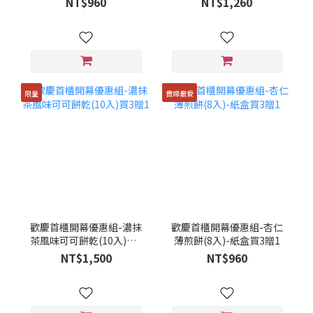
NT$960
NT$1,260
限量
貴婦最愛
歡慶首櫃開幕優惠組-濃抹
歡慶首櫃開幕優惠組-杏仁
茶風味可可餅乾(10入)買3
薄煎餅(8入)-紙盒買3贈1
贈1
NT$1,500
NT$960