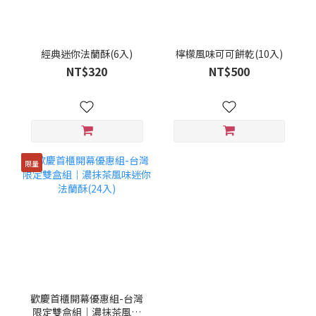
經典迷你法蘭酥(6入)
檸檬風味可可餅乾(10入)
NT$320
NT$500
限量
歡慶首櫃開幕優惠組-台灣
限定雙盒組｜濃抹茶風味