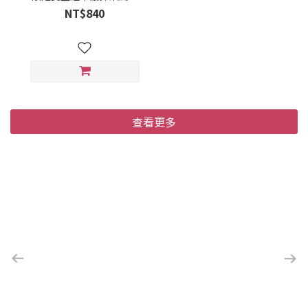
迷你法蘭酥(24入)
NT$840
查看更多