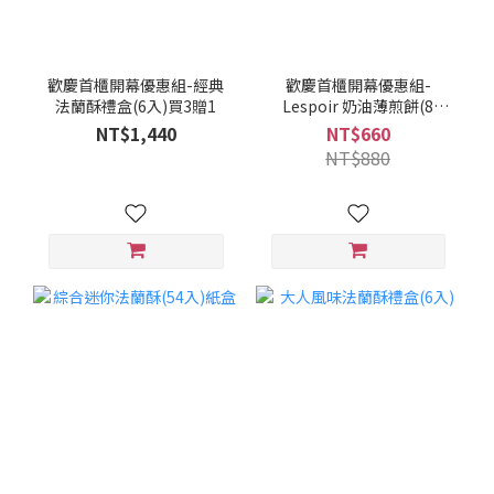
歡慶首櫃開幕優惠組-經典
歡慶首櫃開幕優惠組-
法蘭酥禮盒(6入)買3贈1
Lespoir 奶油薄煎餅(8
入)+杏仁薄煎餅(5入)-共4
NT$1,440
NT$660
袋裝
NT$880