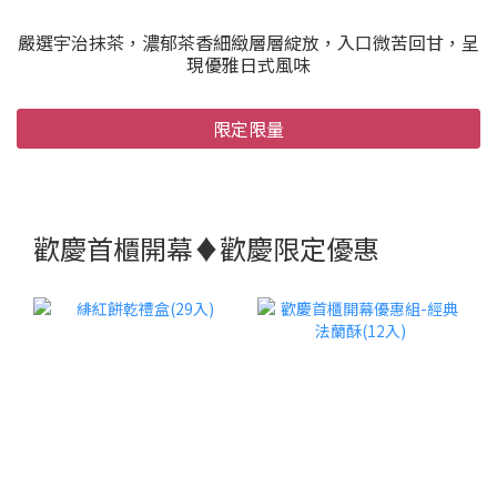
嚴選宇治抹茶，濃郁茶香細緻層層綻放，入口微苦回甘，呈
現優雅日式風味
限定限量
歡慶首櫃開幕♦歡慶限定優惠