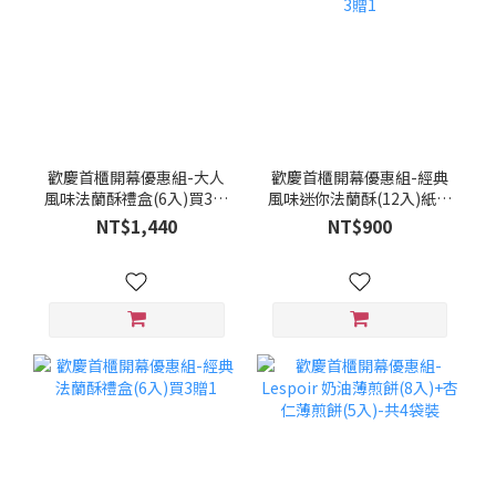
歡慶首櫃開幕優惠組-大人
歡慶首櫃開幕優惠組-經典
風味法蘭酥禮盒(6入)買3贈
風味迷你法蘭酥(12入)紙盒
1
買3贈1
NT$1,440
NT$900