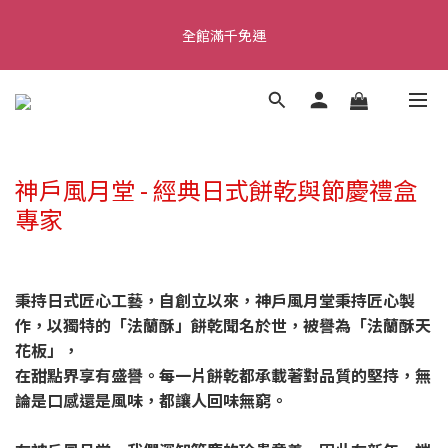
全館滿千免運
全館滿千免運
🎉歡慶全台首間品牌專門店開幕活動 🎉指定商品買3贈1 🎉滿1000
贈&滿1500贈
✨首加入會員獲得200元購物金✨生日禮金300元 
神戶風月堂 - 經典日式餅乾與節慶禮盒
專家
全館滿千免運
秉持日式匠心工藝，自創立以來，神戶風月堂秉持匠心製
作，以獨特的「法蘭酥」餅乾聞名於世，被譽為「法蘭酥天
花板」，
在甜點界享有盛譽。每一片餅乾都承載著對品質的堅持，無
論是口感還是風味，都讓人回味無窮。