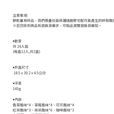
注意事項:
餅乾屬易碎品，我們善盡包裝保護措施將宅配可能產生的碎裂風
※若您收到商品有退換貨需求，可點此瀏覽退換貨需知。
￭數量
共 24入裝
(每盒12入,共2盒)
外盒尺寸
￭
18.5 x 30.2 x 4.5
公分
￭淨重
145g
內容
￭
香草風味*4、草莓風味*4
、
可可風味*4
紅茶風味*3、抹茶風味*6
、咖啡
風味*3