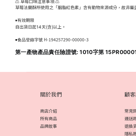
⚠️ 草莓口味注意事項 ⚠️
草莓法蘭酥所使用之「胭脂紅色素」含有動物來源成分，故非屬
有效期限
￭
自出貨日起
天(含)以上。
14
H-194257290-00000-3
￭食品登錄字號
第一產物產品責任險證號: 1010字第 15PR0000
關於我們
顧客
商店介紹
常見
所有商品
運送
品牌故事
退換
隱私