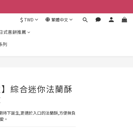
$
TWD
繁體中文
日式喜餅推薦
系列
定】綜合迷你法蘭酥
盒
期待下誕生,更適於入口的法蘭酥,方便無負
喜愛。