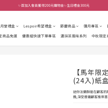
✨首加入會員獲得200元購物金✨生日禮金300元 
全館滿千免運
全館滿千免運
風月堂禮盒
Lespoir希望禮盒
節慶商品
彌月專區
定商品免運
優惠組快速下單專區
濃抹茶風味系列
中秋限定
【馬年限
(24入)紙
迷你法蘭酥是在顧客的
擔,深受普遍顧客推崇