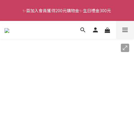
✨首加入會員獲得200元購物金✨生日禮金300元 
全館滿千免運
全館滿千免運