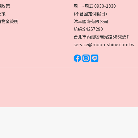
貨政策
周一~周五 0930-1830
政策
(不含國定例假日)
購物金說明
沐幸國際有限公司
統編:94257290
台北市內湖區瑞光路586號5F
service@moon-shine.com.tw