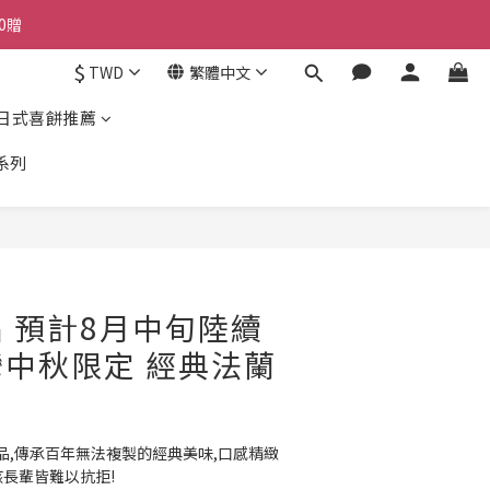
0贈
$
TWD
繁體中文
日式喜餅推薦
系列
立即購買
 預計8月中旬陸續
中秋限定 經典法蘭
品,傳承百年無法複製的經典美味,口感精緻
孩長輩皆難以抗拒!