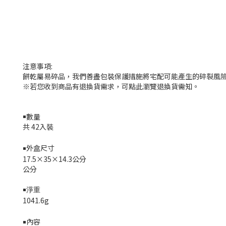
注意事項:
餅乾屬易碎品，我們善盡包裝保護措施將宅配可能產生的碎裂風險
※若您收到商品有退換貨需求，可點此瀏覽退換貨需知。
￭數量
共 42入裝
外盒尺寸
￭
17.5×35×14.3公分
公分
￭淨重
1041.6g
內容
￭