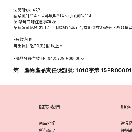
法蘭酥(大)42入
香草風味*14、草莓風味*14、可可風味*14
⚠️
草莓口味注意事項
⚠️
草莓法蘭酥所使用之「胭脂紅色素」含有動物來源成分，故
非屬
有效期限
￭
自出貨日起
天(含)以上。
3
0
H-194257290-00000-3
￭食品登錄字號
第一產物產品責任險證號: 1010字第 15PR00001
關於我們
顧客
商店介紹
常見
所有商品
運送