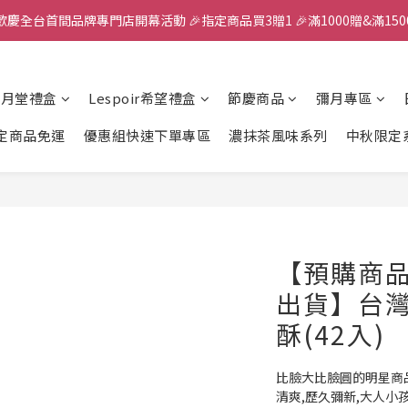
歡慶全台首間品牌專門店開幕活動 🎉指定商品買3贈1 🎉滿1000贈&滿150
全館滿千免運
✨首加入會員獲得200元購物金✨生日禮金300元 
風月堂禮盒
Lespoir希望禮盒
節慶商品
彌月專區
全館滿千免運
定商品免運
優惠組快速下單專區
濃抹茶風味系列
中秋限定
【預購商品
出貨】台灣
酥(42入)
比臉大比臉圓的明星商
清爽,歷久彌新,大人小