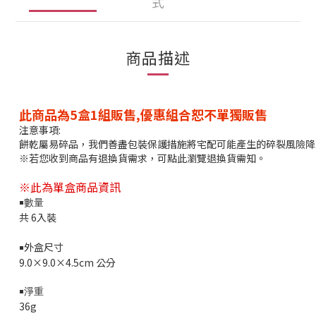
式
商品描述
此商品為5盒1組販售,優惠組合恕不單獨販售
注意事項:
餅乾屬易碎品，我們善盡包裝保護措施將宅配可能產生的碎裂風險降
※若您收到商品有退換貨需求，可點此瀏覽退換貨需知。
※此為單盒商品資訊
￭數量
共 6入裝
外盒尺寸
￭
9.0×9.0×4.5cm
公分
￭淨重
36g