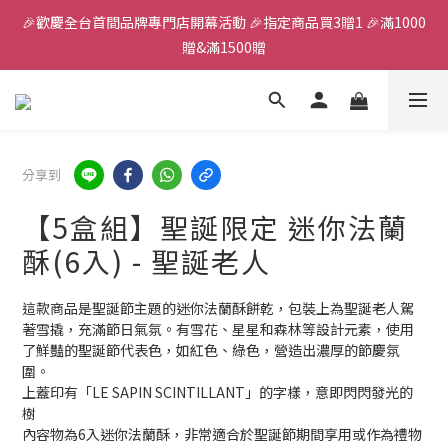
🎉歡慶全台首間品牌專門店開幕活動 🎉指定商品買3贈1 🎉滿1000
全館滿千免運
贈&滿1500贈
✨首加入會員獲得200元購物金✨生日禮金300元 
全館滿千免運
分享到
【5盒組】聖誕限定 迷你法蘭
酥(6入) - 聖誕老人
這款商品是聖誕節主題的迷你法蘭酥餅乾，包裝上為聖誕老人駕
著雪撬，充滿節日氣氛。有雪花、星星和森林等設計元素，使用
了鮮豔的聖誕節代表色，如紅色、綠色，營造出濃厚的節慶氛
圍。
上蓋印有「LE SAPIN SCINTILLANT」的字樣，意即閃閃發光的
樹
內容物為6入迷你法蘭酥，非常適合於聖誕節期間享用或作為禮物