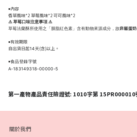
內容
￭
香草風味*
2 草莓風味*2
可可風味*2
⚠️
⚠️
草莓口味注意事項
非屬蛋奶
草莓法蘭酥所使用之「胭脂紅色素」含有動物來源成分，故
有效期限
￭
自出貨日起
天(含)以上。
14
食品登錄字號
￭
A-183149318-00000-5
第一產物產品責任險證號: 1010字第 15PR000010
關於我們