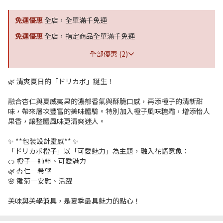
免運優惠
全店，全單滿千免運
免運優惠
全店，指定商品全單滿千免運
全部優惠 (2)
🌿 清爽夏日的「ドリカボ」誕生！
融合杏仁與夏威夷果的濃郁香氣與酥脆口感，再添橙子的清新甜
味，帶來層次豐富的美味體驗。特別加入橙子風味糖霜，增添怡人
果香，讓整體風味更清爽迷人。
✨ **包裝設計靈感** ✨
「ドリカボ橙子」以「可愛魅力」為主題，融入花語意象：
🍊 橙子—純粹、可愛魅力
🌿 杏仁—希望
🌸 雛菊—安慰、活躍
美味與美學兼具，是夏季最具魅力的點心！