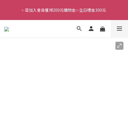
✨首加入會員獲得200元購物金✨生日禮金300元 
全館滿千免運
全館滿千免運