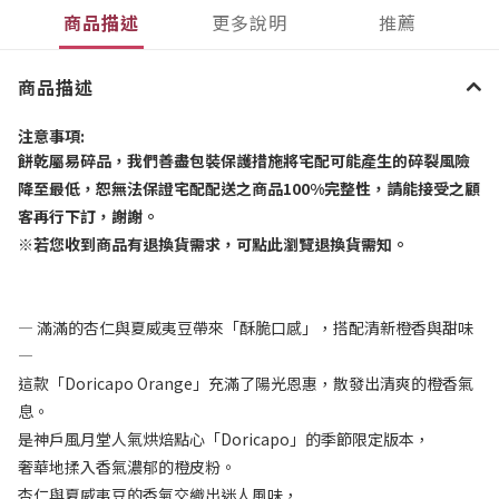
商品描述
更多說明
推薦
商品描述
注意事項
:
餅乾屬易碎品，我們善盡包裝保護措施將宅配可能產生的碎裂風險
降至最低，恕無法保證宅配配送之商品
100%
完整性，請能接受之顧
客再行下訂，謝謝。
※
若您收到商品有退換貨需求，可點此瀏覽退換貨需知。
— 滿滿的杏仁與夏威夷豆帶來「酥脆口感」，搭配清新橙香與甜味
—
這款「Doricapo Orange」充滿了陽光恩惠，散發出清爽的橙香氣
息。
是神戶風月堂人氣烘焙點心「Doricapo」的季節限定版本，
奢華地揉入香氣濃郁的橙皮粉。
杏仁與夏威夷豆的香氣交織出迷人風味，