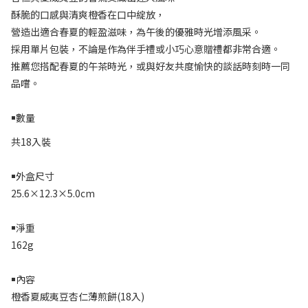
酥脆的口感與清爽橙香在口中綻放，
營造出適合春夏的輕盈滋味，為午後的優雅時光增添風采。
採用單片包裝，不論是作為伴手禮或小巧心意贈禮都非常合適。
推薦您搭配春夏的午茶時光，或與好友共度愉快的談話時刻時一同
品嚐。
￭數量
共18入裝
￭外盒尺寸
25.6×12.3×5.0cm
￭淨重
162g
￭內容
橙香夏威夷豆杏仁薄煎餅(18入)