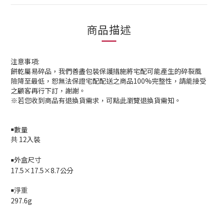
商品描述
注意事項:
餅乾屬易碎品，我們善盡包裝保護措施將宅配可能產生的碎裂風
險降至最低，恕無法保證宅配配送之商品100%完整性，請能接受
之顧客再行下訂，謝謝。
※若您收到商品有退換貨需求，可點此瀏覽退換貨需知。
￭數量
共 12入裝
外盒尺寸
￭
17.5×17.5×8.7公分
￭淨重
297.6g