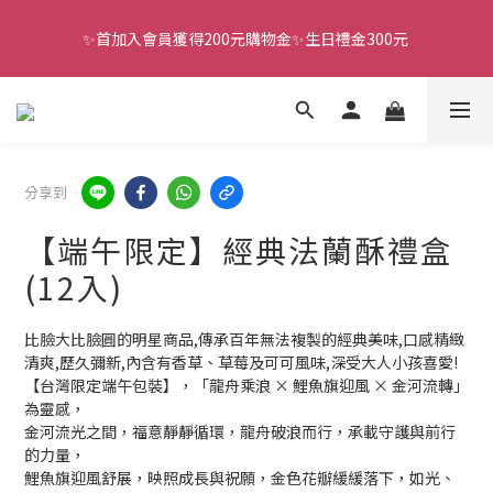
✨首加入會員獲得200元購物金✨生日禮金300元 
全館滿千免運
全館滿千免運
分享到
【端午限定】經典法蘭酥禮盒
(12入)
比臉大比臉圓的明星商品,傳承百年無法複製的經典美味,口感精緻
清爽,歷久彌新,內含有香草、草莓及可可風味,深受大人小孩喜愛!
【台灣限定端午包裝】，「龍舟乘浪 × 鯉魚旗迎風 × 金河流轉」
為靈感，
金河流光之間，福意靜靜循環，龍舟破浪而行，承載守護與前行
的力量，
鯉魚旗迎風舒展，映照成長與祝願，金色花瓣緩緩落下，如光、