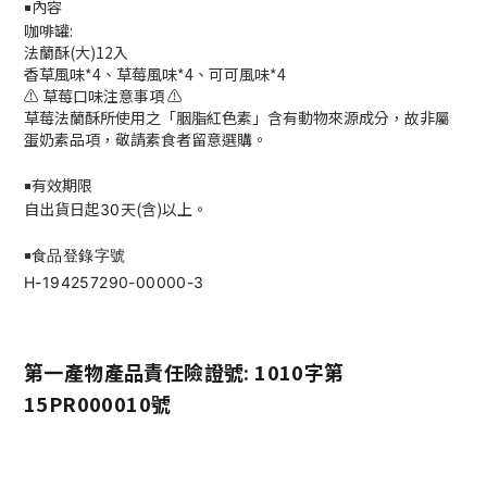
內容
￭
咖啡罐:
法蘭酥(大)12入
香草風味*4、草莓風味*4、可可風味*4
⚠️ 草莓口味注意事項 ⚠️
草莓法蘭酥所使用之「胭脂紅色素」含有動物來源成分，故非屬
蛋奶素品項，敬請素食者留意選購。
有效期限
￭
自出貨日起
天(含)以上。
3
0
食品登錄字號
￭
H-194257290-00000-3
第一產物產品責任險證號: 1010字第
15PR000010號